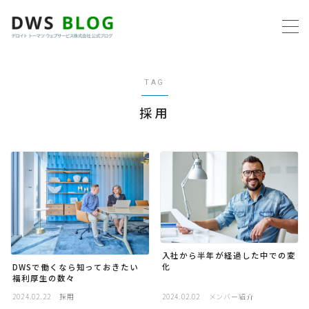
MENU
TAG
ホーム
採用
AWS
プログラミング
ビジネス
リモートワーク
入社から半年が経過した中での変
化
DWSで働くなら知っておきたい
福利厚生の数々
社内制度
2024.02.22
採用
2024.02.02
メンバー紹介