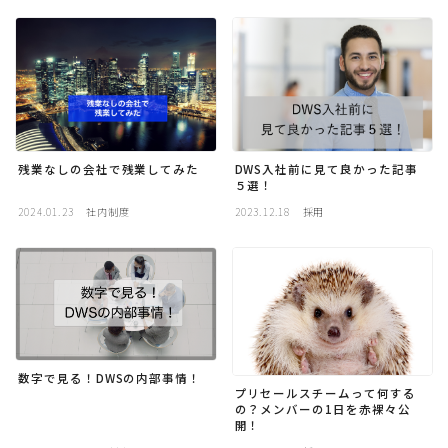
採用
公式ページ
残業なしの会社で残業してみた
DWS入社前に見て良かった記事
５選！
2024.01.23
社内制度
2023.12.18
採用
数字で見る！DWSの内部事情！
プリセールスチームって何する
の？メンバーの1日を赤裸々公
開！