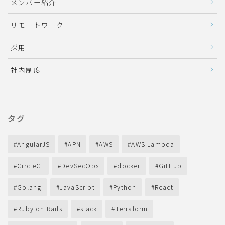
メンバー紹介
リモートワーク
採用
社内制度
タグ
AngularJS
APN
AWS
AWS Lambda
CircleCI
DevSecOps
docker
GitHub
Golang
JavaScript
Python
React
Ruby on Rails
slack
Terraform