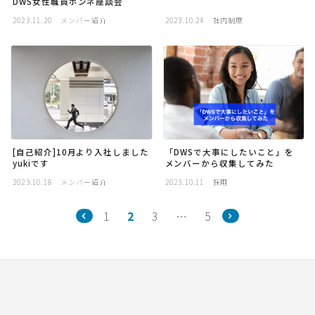
DWS女性職員ホンネ座談会
2023.11.20
メンバー紹介
2023.10.24
社内制度
[自己紹介]10月より入社しました
「DWSで大事にしたいこと」を
yukiです
メンバーから収集してみた
2023.10.18
メンバー紹介
2023.10.11
採用
1
2
3
…
5