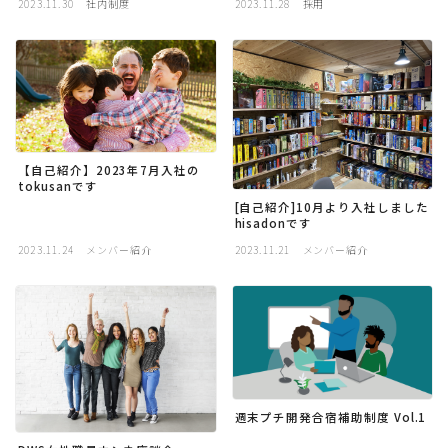
2023.11.30
社内制度
2023.11.28
採用
【自己紹介】2023年7月入社の
tokusanです
[自己紹介]10月より入社しました
hisadonです
2023.11.24
メンバー紹介
2023.11.21
メンバー紹介
週末プチ開発合宿補助制度 Vol.1