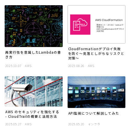
採用
公式ページ
CloudFormationデプロイ失敗
再実行性を意識したLambdaの書
を防ぐ〜見落としがちなリスクと
き方
対策〜
2025.10.07
AWS
2025.08.26
AWS
AWS のセキュリティを強化する
API監視について解説してみた
- CloudTrailの概要と活用方法
2025.05.27
AWS
2025.05.20
インフラ