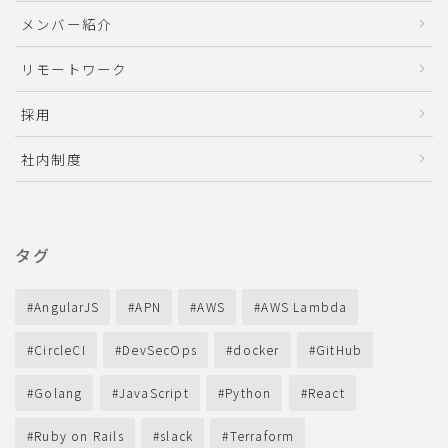
メンバー紹介
リモートワーク
採用
社内制度
タグ
AngularJS
APN
AWS
AWS Lambda
CircleCI
DevSecOps
docker
GitHub
Golang
JavaScript
Python
React
Ruby on Rails
slack
Terraform