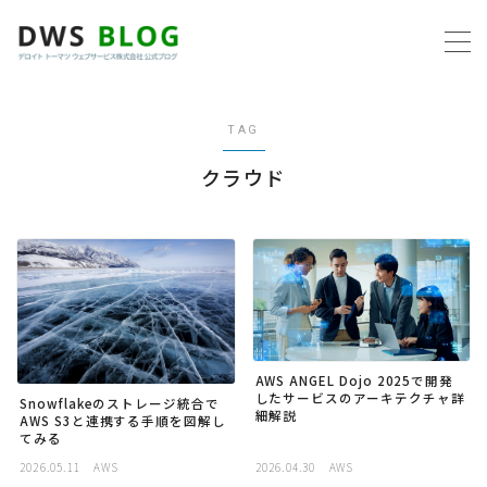
MENU
TAG
ホーム
クラウド
AWS
プログラミング
ビジネス
AWS ANGEL Dojo 2025で開発
リモートワーク
したサービスのアーキテクチャ詳
Snowflakeのストレージ統合で
細解説
AWS S3と連携する手順を図解し
てみる
社内制度
2026.05.11
AWS
2026.04.30
AWS