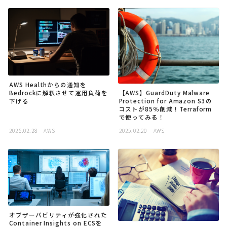
AWS Healthからの通知を
Bedrockに解釈させて運用負荷を
【AWS】GuardDuty Malware
下げる
Protection for Amazon S3の
コストが85％削減！Terraform
で使ってみる！
2025.02.28
AWS
2025.02.20
AWS
オブザーバビリティが強化された
Container Insights on ECSを