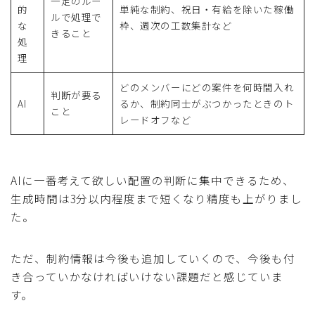
一定のルー
的
単純な制約、祝日・有給を除いた稼働
ルで処理で
な
枠、週次の工数集計など
きること
処
理
どのメンバーにどの案件を何時間入れ
判断が要る
AI
るか、制約同士がぶつかったときのト
こと
レードオフなど
AIに一番考えて欲しい配置の判断に集中できるため、
生成時間は3分以内程度まで短くなり精度も上がりまし
た。
ただ、制約情報は今後も追加していくので、今後も付
き合っていかなければいけない課題だと感じていま
す。