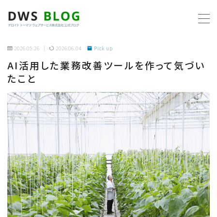
MENU
2026.05.26
2026.06.04
Pick up
AI活用した業務改善ツールを作って気づい
ホーム
たこと
AWS
プログラミング
ビジネス
リモートワーク
社内制度