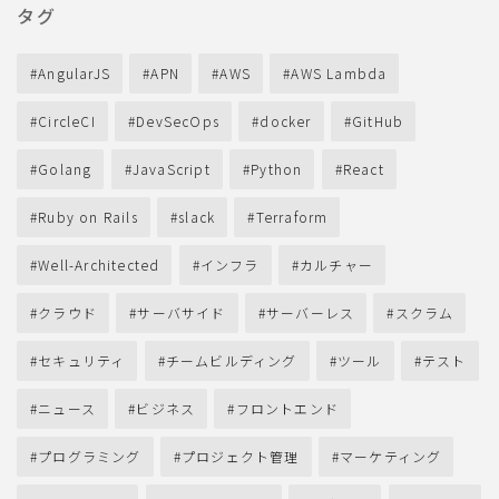
タグ
AngularJS
APN
AWS
AWS Lambda
CircleCI
DevSecOps
docker
GitHub
Golang
JavaScript
Python
React
Ruby on Rails
slack
Terraform
Well-Architected
インフラ
カルチャー
クラウド
サーバサイド
サーバーレス
スクラム
セキュリティ
チームビルディング
ツール
テスト
ニュース
ビジネス
フロントエンド
プログラミング
プロジェクト管理
マーケティング