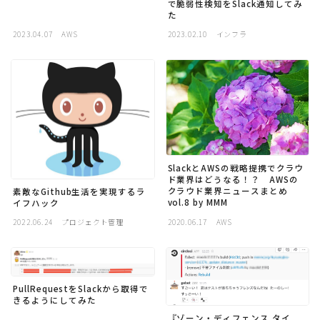
で脆弱性検知をSlack通知してみ
採用
た
2023.04.07
AWS
2023.02.10
インフラ
公式ページ
SlackとAWSの戦略提携でクラウ
ド業界はどうなる！？ AWSの
クラウド業界ニュースまとめ
素敵なGithub生活を実現するラ
vol.8 by MMM
イフハック
2022.06.24
プロジェクト管理
2020.06.17
AWS
PullRequestをSlackから取得で
きるようにしてみた
『ゾーン・ディフェンス タイ