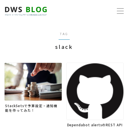
MENU
TAG
ホーム
slack
AWS
プログラミング
ビジネス
リモートワーク
StackSetsで予算設定・通知機
能を作ってみた！
社内制度
Dependabot alertsのREST API