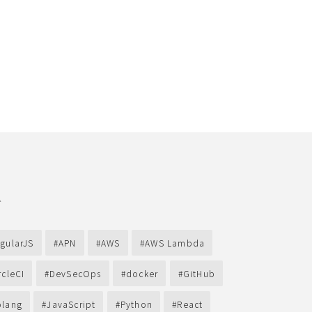
グ
gularJS
APN
AWS
AWS Lambda
rcleCI
DevSecOps
docker
GitHub
lang
JavaScript
Python
React