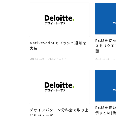
RxJSを
NativeScriptでプッシュ通知を
スをリクエ
実装
話
2016.11.24
フロントエンド
2016.11.11
フ
RxJSを
デザインパターン分科会で取り上
例まとめ(後
げたいテーマ