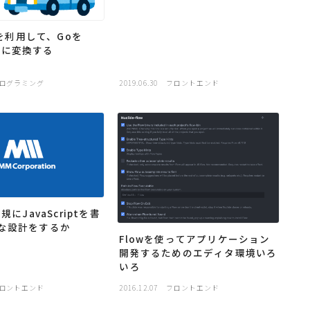
JSを利用して、Goを
iptに変換する
ログラミング
2019.06.30
フロントエンド
規にJavaScriptを書
な設計をするか
Flowを使ってアプリケーション
開発するためのエディタ環境いろ
いろ
ロントエンド
2016.12.07
フロントエンド