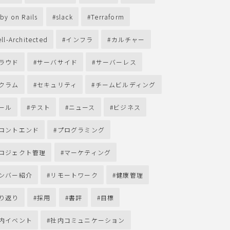
by on Rails
slack
Terraform
ll-Architected
インフラ
カルチャー
ラウド
サーバサイド
サーバーレス
クラム
セキュリティ
チームビルディング
ール
テスト
ニュース
ビジネス
ロントエンド
プログラミング
ロジェクト管理
マーケティング
ンバー紹介
リモートワーク
健康管理
り返り
採用
書評
目標
内イベント
社内コミュニケーション