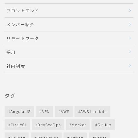
フロントエンド
メンバー紹介
リモートワーク
採用
社内制度
タグ
AngularJS
APN
AWS
AWS Lambda
CircleCI
DevSecOps
docker
GitHub
Golang
JavaScript
Python
React