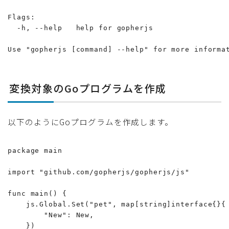
Flags:

  -h, --help   help for gopherjs

Use "gopherjs [command] --help" for more informa
変換対象のGoプログラムを作成
以下のようにGoプログラムを作成します。
package main

import "github.com/gopherjs/gopherjs/js"

func main() {

    js.Global.Set("pet", map[string]interface{}{

        "New": New,

    })
