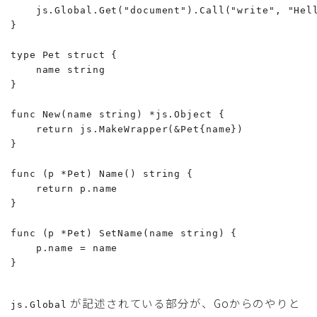
    js.Global.Get("document").Call("write", "Hell
}

type Pet struct {

    name string

}

func New(name string) *js.Object {

    return js.MakeWrapper(&Pet{name})

}

func (p *Pet) Name() string {

    return p.name

}

func (p *Pet) SetName(name string) {

    p.name = name

}
が記述されている部分が、Goからのやりと
js.Global