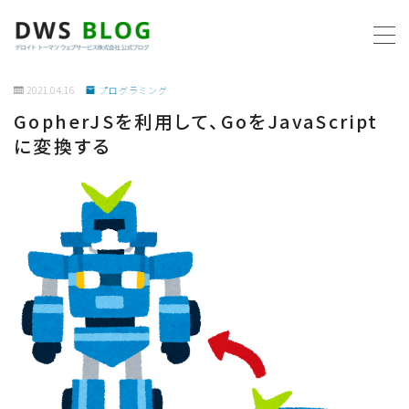
MENU
2021.04.16
プログラミング
GopherJSを利用して、GoをJavaScript
ホーム
に変換する
AWS
プログラミング
ビジネス
リモートワーク
社内制度