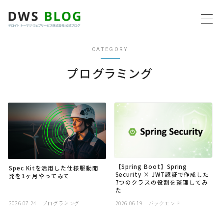
MENU
CATEGORY
ホーム
プログラミング
AWS
プログラミング
ビジネス
【Spring Boot】Spring
Spec Kitを活用した仕様駆動開
Security × JWT認証で作成した
リモートワーク
発を1ヶ月やってみて
7つのクラスの役割を整理してみ
た
社内制度
2026.07.24
プログラミング
2026.06.19
バックエンド