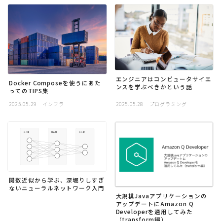
エンジニアはコンピュータサイエ
Docker Composeを使うにあた
ンスを学ぶべきかという話
ってのTIPS集
2025.05.29
インフラ
2025.05.28
プログラミング
関数近似から学ぶ、深堀りしすぎ
ないニューラルネットワーク入門
大規模Javaアプリケーションの
アップデートにAmazon Q
Developerを適用してみた
（transform編）