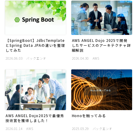
採用
公式ページ
AWS ANGEL Dojo 2025で開発
【SpringBoot】JdbcTemplate
したサービスのアーキテクチャ詳
とSpring Data JPAの違いを整理
細解説
してみた
2026.06.03
バックエンド
2026.04.30
AWS
Honoを触ってみる
AWS ANGEL Dojo2025で最優秀
技術賞を獲得しました！
2026.01.14
AWS
2025.05.29
バックエンド