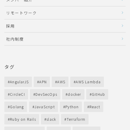
リモートワーク
採用
社内制度
タグ
AngularJS
APN
AWS
AWS Lambda
CircleCI
DevSecOps
docker
GitHub
Golang
JavaScript
Python
React
Ruby on Rails
slack
Terraform