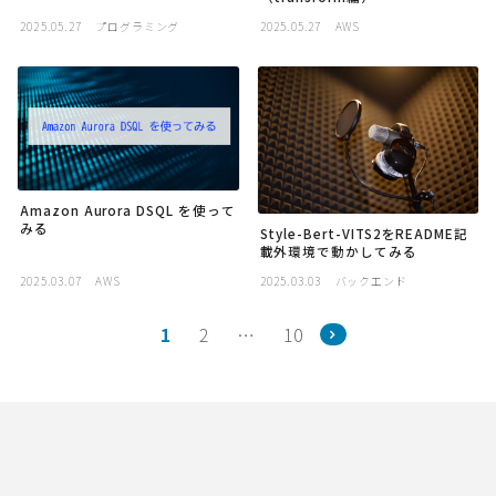
2025.05.27
プログラミング
2025.05.27
AWS
Amazon Aurora DSQL を使って
みる
Style-Bert-VITS2をREADME記
載外環境で動かしてみる
2025.03.07
AWS
2025.03.03
バックエンド
1
2
…
10