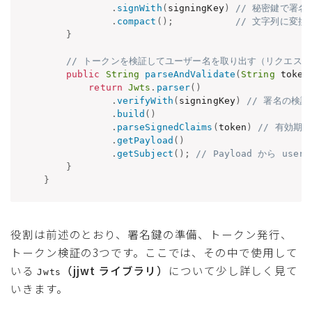
.
signWith
(
signingKey
)
// 秘密鍵で署名
.
compact
(
)
;
// 文字列に変換
}
// トークンを検証してユーザー名を取り出す（リクエス
public
String
parseAndValidate
(
String
 token
return
Jwts
.
parser
(
)
.
verifyWith
(
signingKey
)
// 署名の検
.
build
(
)
.
parseSignedClaims
(
token
)
// 有効期
.
getPayload
(
)
.
getSubject
(
)
;
// Payload から use
}
}
役割は前述のとおり、署名鍵の準備、トークン発行、
トークン検証の3つです。ここでは、その中で使用して
いる
（jjwt ライブラリ）
について少し詳しく見て
Jwts
いきます。