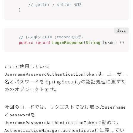
// getter / setter 省略
}
// レスポンスDTO（recordで1行）
public
record
LoginResponse
(
String
 token
)
{
}
ここで使用している
は、ユーザー
UsernamePasswordAuthenticationToken
名とパスワードを Spring Securityの認証処理に渡すた
めのオブジェクトです。
今回のコードでは、リクエストで受け取った
username
と
を
password
に詰めて、
UsernamePasswordAuthenticationToken
に渡してい
AuthenticationManager.authenticate()