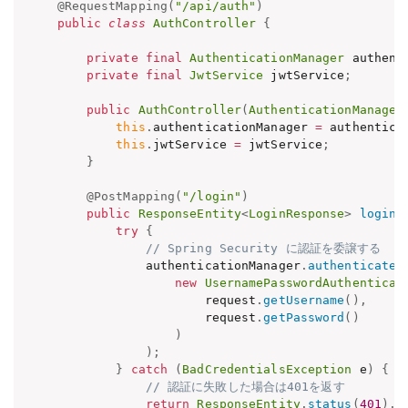
@RequestMapping
(
"/api/auth"
)
public
class
AuthController
{
private
final
AuthenticationManager
 authent
private
final
JwtService
 jwtService
;
public
AuthController
(
AuthenticationManager
this
.
authenticationManager 
=
 authentica
this
.
jwtService 
=
 jwtService
;
}
@PostMapping
(
"/login"
)
public
ResponseEntity
<
LoginResponse
>
login
(
try
{
// Spring Security に認証を委譲する
            authenticationManager
.
authenticate
(
new
UsernamePasswordAuthenticat
                    request
.
getUsername
(
)
,
                    request
.
getPassword
(
)
)
)
;
}
catch
(
BadCredentialsException
 e
)
{
// 認証に失敗した場合は401を返す
return
ResponseEntity
.
status
(
401
)
.
b