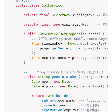
@Service
public
class
JwtService
{
private
final
SecretKey
 signingKey
;
// 署名
private
final
long
 expirationMs
;
// 有効
public
JwtService
(
JwtProperties
 props
)
{
// 文字列の秘密鍵をHMAC-SHA用のSecretKey
this
.
signingKey 
=
Keys
.
hmacShaKeyFor
(
            props
.
getSecret
(
)
.
getBytes
(
Standard
)
;
this
.
expirationMs 
=
 props
.
getExpiration
}
// トークンを生成する（ログイン成功時に呼ばれる）
public
String
generateToken
(
String
 username
Date
 now 
=
new
Date
(
)
;
Date
 expiry 
=
new
Date
(
now
.
getTime
(
)
+
 
return
Jwts
.
builder
(
)
.
subject
(
username
)
// Payload に u
.
issuedAt
(
now
)
// 発行日時
.
expiration
(
expiry
)
// 有効期限