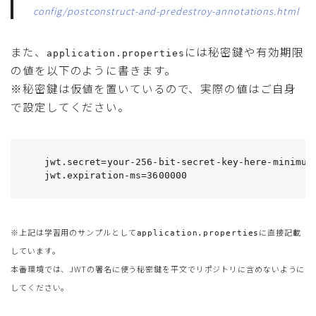
config/postconstruct-and-predestroy-annotations.html
また、
には秘密鍵や有効期限
application.properties
の値を以下のように書きます。
※秘密鍵は仮値を置いているので、実際の値はご自身
で設定してください。
jwt.secret=your-256-bit-secret-key-here-minimum-
jwt.expiration-ms=3600000
※上記は学習用のサンプルとして
に直接記載
application.properties
しています。
本番環境では、JWTの署名に使う秘密鍵を平文でリポジトリに含めないように
してください。