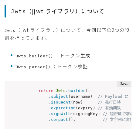
（jjwt ライブラリ）について
Jwts
（jjwt ライブラリ）について、今回以下の2つの役
Jwts
割を担っています。
：トークン生成
Jwts.builder()
：トークン検証
Jwts.parser()
return
Jwts
.
builder
(
)
.
subject
(
username
)
// Payload に u
.
issuedAt
(
now
)
// 発行日時
.
expiration
(
expiry
)
// 有効期限
.
signWith
(
signingKey
)
// 秘密鍵で署名
.
compact
(
)
;
// 文字列に変換