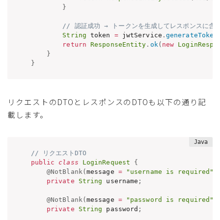
}
// 認証成功 → トークンを生成してレスポンスに含
String
 token 
=
 jwtService
.
generateToken
return
ResponseEntity
.
ok
(
new
LoginRespo
}
}
リクエストのDTOとレスポンスのDTOも以下の通り記
載します。
// リクエストDTO
public
class
LoginRequest
{
@NotBlank
(
message 
=
"username is required"
)
private
String
 username
;
@NotBlank
(
message 
=
"password is required"
)
private
String
 password
;