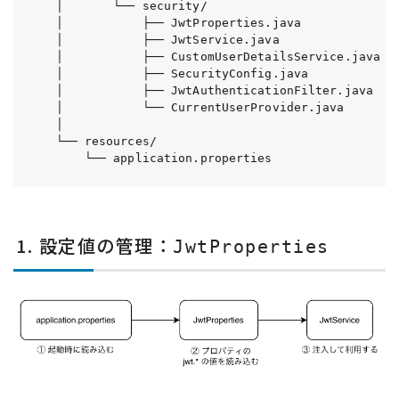
│       └── security/

│           ├── JwtProperties.java            
│           ├── JwtService.java              
│           ├── CustomUserDetailsService.ja
│           ├── SecurityConfig.java            
│           ├── JwtAuthenticationFilter.jav
│           └── CurrentUserProvider.java   
│

└── resources/

    └── application.properties                
1. 設定値の管理：
JwtProperties