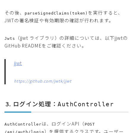
その後、
を実行すると、
parseSignedClaims(token)
JWTの署名検証や有効期限の確認が行われます。
（jjwt ライブラリ）の詳細については、以下jjwtの
Jwts
GitHub READMEをご確認ください。
jjwt
https://github.com/jwtk/jjwt
3. ログイン処理：
AuthController
は、ログインAPI（
AuthController
POST
）を提供するクラスです。ユーザー
/api/auth/login