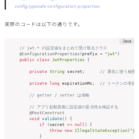
config.typesafe-configuration-properties
実際のコードは以下の通りです。
// jwt.* の設定値をまとめて受け取るクラス
@ConfigurationProperties
(
prefix 
=
"jwt"
)
public
class
JwtProperties
{
private
String
 secret
;
// 署名に使う秘密
private
long
 expirationMs
;
// トークンの有効
// getter / setter は省略
// アプリ起動直後に設定値の妥当性を検証する
@PostConstruct
void
validate
(
)
{
if
(
secret 
==
null
)
{
throw
new
IllegalStateException
(
"jw
}