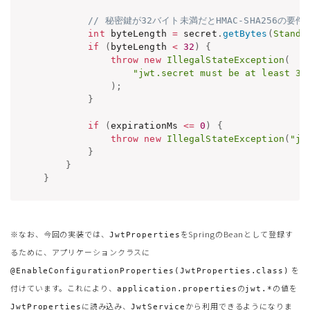
// 秘密鍵が32バイト未満だとHMAC-SHA256の
int
 byteLength 
=
 secret
.
getBytes
(
Standa
if
(
byteLength 
<
32
)
{
throw
new
IllegalStateException
(
"jwt.secret must be at least 32
)
;
}
if
(
expirationMs 
<=
0
)
{
throw
new
IllegalStateException
(
"jw
}
}
}
※なお、今回の実装では、
をSpringのBeanとして登録す
JwtProperties
るために、アプリケーションクラスに
を
@EnableConfigurationProperties(JwtProperties.class)
付けています。これにより、
の
の値を
application.properties
jwt.*
に読み込み、
から利用できるようになりま
JwtProperties
JwtService