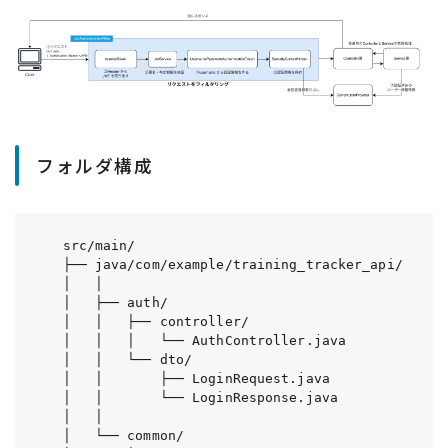
フォルダ構成
src/main/

├── java/com/example/training_tracker_api/

│   │

│   ├── auth/

│   │   ├── controller/

│   │   │   └── AuthController.java          
│   │   └── dto/

│   │       ├── LoginRequest.java           
│   │       └── LoginResponse.java         
│   │

│   └── common/
