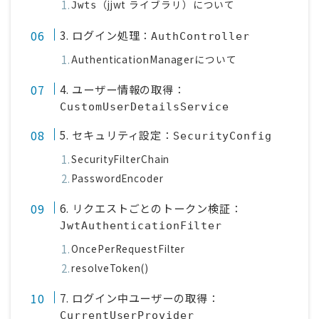
（jjwt ライブラリ）について
Jwts
3. ログイン処理：
AuthController
AuthenticationManagerについて
4. ユーザー情報の取得：
CustomUserDetailsService
5. セキュリティ設定：
SecurityConfig
SecurityFilterChain
PasswordEncoder
6. リクエストごとのトークン検証：
JwtAuthenticationFilter
OncePerRequestFilter
resolveToken()
7. ログイン中ユーザーの取得：
CurrentUserProvider