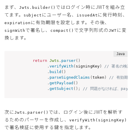
まず、
ではログイン時にJWTを組み立
Jwts.builder()
てます。
にユーザー名、
に発行時刻、
subject
issuedAt
に有効期限を設定します。その後、
expiration
で署名し、
で文字列形式の
に変
signWith
compact()
JWT
換します。
return
Jwts
.
parser
(
)
.
verifyWith
(
signingKey
)
// 署名の検
.
build
(
)
.
parseSignedClaims
(
token
)
// 有効期
.
getPayload
(
)
.
getSubject
(
)
;
// 問題がなければ、payl
次に
では、ログイン後にJWTを解析す
Jwts.parser()
るためのパーサーを作成し、
verifyWith(signingKey)
で署名検証に使用する鍵を指定します。