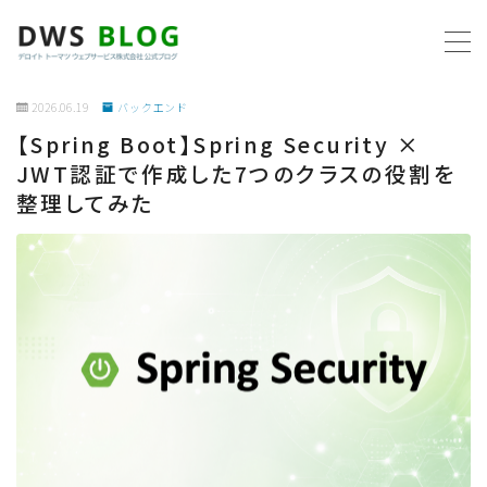
MENU
2026.06.19
バックエンド
【Spring Boot】Spring Security ×
ホーム
JWT認証で作成した7つのクラスの役割を
整理してみた
AWS
プログラミング
ビジネス
リモートワーク
社内制度