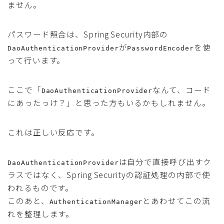
ません。
パスワード照合は、Spring Security内部の
が
を使
DaoAuthenticationProvider
PasswordEncoder
って行います。
ここで「
なんて、コード
DaoAuthenticationProvider
にあったっけ？」と思った方もいるかもしれません。
これは正しい反応です。
は自分で直接呼び出すク
DaoAuthenticationProvider
ラスではなく、Spring Securityの認証処理の内部で使
われるものです。
このあと、
とあわせてこの流
AuthenticationManager
れを整理します。