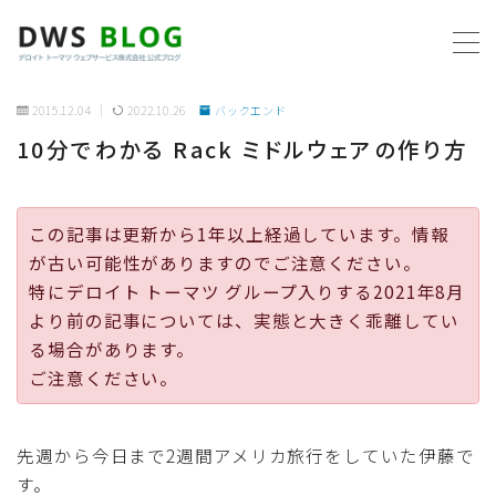
MENU
2015.12.04
2022.10.26
バックエンド
10分でわかる Rack ミドルウェアの作り方
ホーム
AWS
この記事は更新から1年以上経過しています。情報
が古い可能性がありますのでご注意ください。
プログラミング
特にデロイト トーマツ グループ入りする2021年8月
より前の記事については、実態と大きく乖離してい
ビジネス
る場合があります。
ご注意ください。
リモートワーク
先週から今日まで2週間アメリカ旅行をしていた伊藤で
社内制度
す。