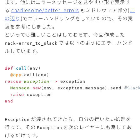
ます。他にはエラーメッセージを見やすい形で表示す
る
charliesome/better_errors
もミドルウェア部分(
こ
の辺り
)でエラーハンドリングをしていたので、その実
装を参考にしました。
といっても難しいことはしておらず、今回作成した
では以下のようにエラーハンド
rack-error_to_slack
ルしています。
def
call
(
env
)
@app
.
call
(
env
)
rescue
Exception
=>
 exception

Message
.
new
(
env
,
 exception
.
message
)
.
send 
#Sla
raise
end
が渡されてきたら、自分の行いたい処理を
Exception
行って、その
を次のレイヤーにも渡してあ
Exception
げるだけです。