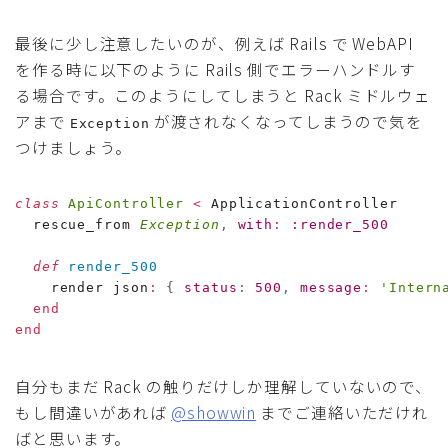
最後に少し注意したいのが、例えば Rails で WebAPI
を作る時に以下のように Rails 側でエラーハンドルす
る場合です。このようにしてしまうと Rack ミドルウェ
アまで
が渡されなくなってしまうので気を
Exception
つけましょう。
class
ApiController
<
 ApplicationController

  rescue_from 
Exception
,
with
:
:render_500
def
render_500
    render json
:
{
status
:
500
,
message
:
'Intern
end
end
自分もまだ Rack の触りだけしか理解していないので、
もし間違いがあれば
@showwin
までご連絡いただけれ
ばと思います。