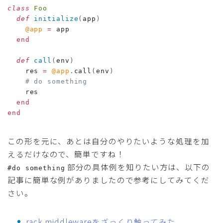
class
Foo
def
initialize
(
app
)
@app
=
 app

end
def
call
(
env
)
    res 
=
@app
.
call
(
env
)
# do something
    res

end
end
この形を元に、あとは自分のやりたいような処理を加
えるだけなので、簡単ですね！
部分の具体例を知りたい方は、以下の
#do something
記事に簡単な例がありましたので参考にしてみてくだ
さい。
rack middlewareをざっくり触ってみた