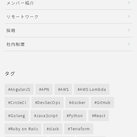
メンバー紹介
リモートワーク
採用
社内制度
タグ
AngularJS
APN
AWS
AWS Lambda
CircleCI
DevSecOps
docker
GitHub
Golang
JavaScript
Python
React
Ruby on Rails
slack
Terraform