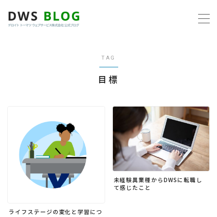
MENU
TAG
ホーム
目標
AWS
プログラミング
ビジネス
リモートワーク
未経験異業種からDWSに転職し
て感じたこと
社内制度
ライフステージの変化と学習につ