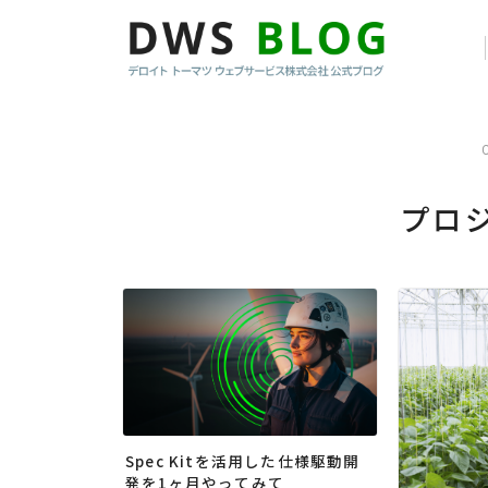
プロ
Spec Kitを活用した仕様駆動開
発を1ヶ月やってみて