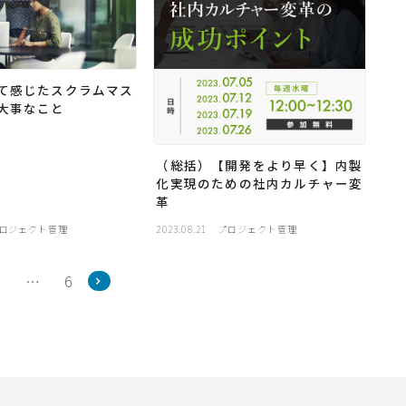
て感じたスクラムマス
大事なこと
（総括）【開発をより早く】内製
化実現のための社内カルチャー変
革
ロジェクト管理
2023.08.21
プロジェクト管理
2
…
6