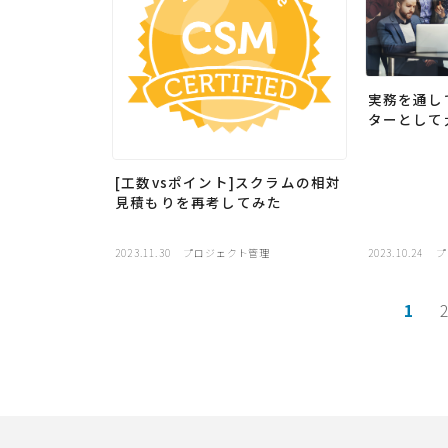
実務を通し
ターとして
[工数vsポイント]スクラムの相対
見積もりを再考してみた
2023.11.30
プロジェクト管理
2023.10.24
プ
1