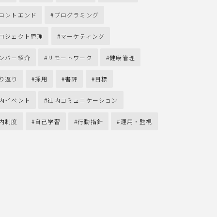
ロントエンド
プログラミング
ロジェクト管理
マーケティング
ンバー紹介
リモートワーク
健康管理
り返り
採用
書評
目標
内イベント
社内コミュニケーション
内制度
自己学習
行動指針
運用・監視