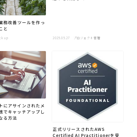
た業務改善ツールを作っ
こと
ck up
2025.05.27
プロジェクト管理
トにアサインされたメ
速でキャッチアップし
なる方法
正式リリースされたAWS
Certified AI Practitionerを受