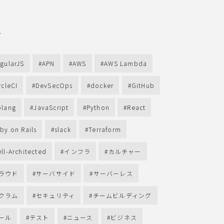
グ
gularJS
APN
AWS
AWS Lambda
rcleCI
DevSecOps
docker
GitHub
lang
JavaScript
Python
React
by on Rails
slack
Terraform
ll-Architected
インフラ
カルチャー
ラウド
サーバサイド
サーバーレス
クラム
セキュリティ
チームビルディング
ール
テスト
ニュース
ビジネス