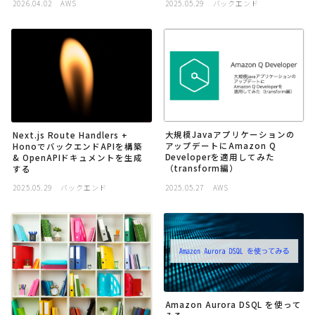
2026.04.02
AWS
2025.05.29
バックエンド
大規模Javaアプリケーションの
Next.js Route Handlers +
アップデートにAmazon Q
HonoでバックエンドAPIを構築
Developerを適用してみた
& OpenAPIドキュメントを生成
（transform編）
する
2025.05.29
バックエンド
2025.05.27
AWS
Amazon Aurora DSQL を使って