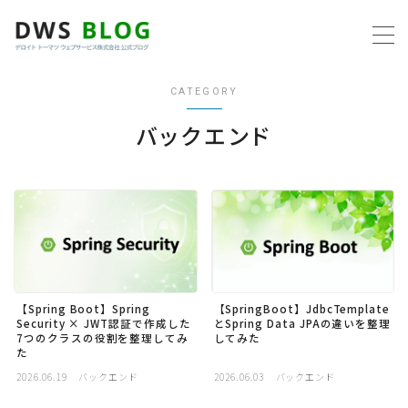
MENU
CATEGORY
ホーム
バックエンド
AWS
プログラミング
ビジネス
【Spring Boot】Spring
【SpringBoot】JdbcTemplate
Security × JWT認証で作成した
とSpring Data JPAの違いを整理
リモートワーク
7つのクラスの役割を整理してみ
してみた
た
社内制度
2026.06.19
バックエンド
2026.06.03
バックエンド