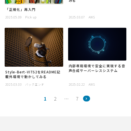
みる
「正規化」再入門
2025.05.09
Pick up
2025.03.07
AWS
内部専用環境で安全に実現する音
声合成サーバーレスシステム
Style-Bert-VITS2をREADME記
載外環境で動かしてみる
2025.03.03
バックエンド
2025.02.22
AWS
1
2
…
7