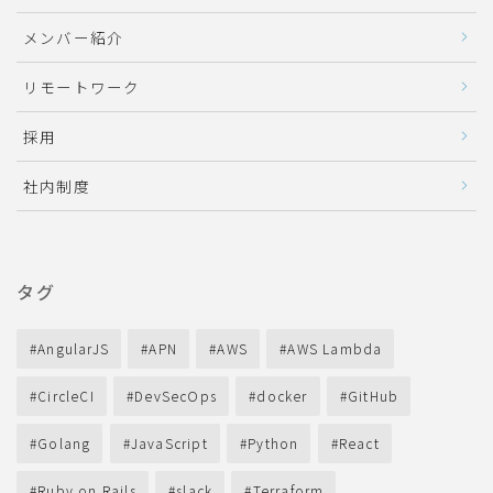
メンバー紹介
リモートワーク
採用
社内制度
タグ
AngularJS
APN
AWS
AWS Lambda
CircleCI
DevSecOps
docker
GitHub
Golang
JavaScript
Python
React
Ruby on Rails
slack
Terraform