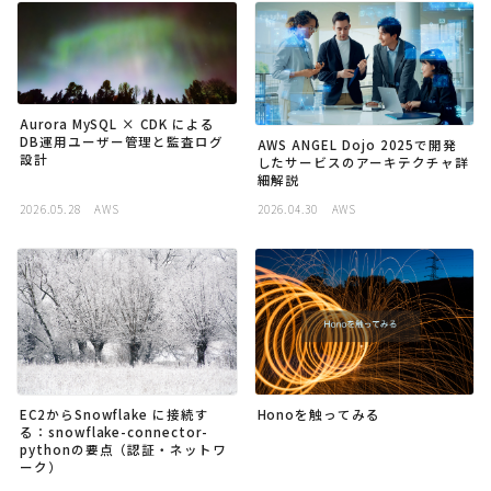
採用
公式ページ
Aurora MySQL × CDK による
DB運用ユーザー管理と監査ログ
AWS ANGEL Dojo 2025で開発
設計
したサービスのアーキテクチャ詳
細解説
2026.05.28
AWS
2026.04.30
AWS
EC2からSnowflake に接続す
Honoを触ってみる
る：snowflake-connector-
pythonの要点（認証・ネットワ
ーク）