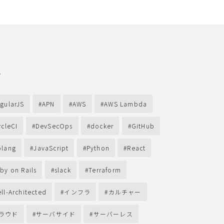
グ
gularJS
APN
AWS
AWS Lambda
rcleCI
DevSecOps
docker
GitHub
lang
JavaScript
Python
React
by on Rails
slack
Terraform
ll-Architected
インフラ
カルチャー
ラウド
サーバサイド
サーバーレス