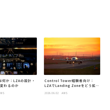
とは何か：LZAの設計・
Control Tower経験者向け：
う変わるのか
LZAでLanding Zoneをどう拡張
するか
AWS
2026.06.02
AWS