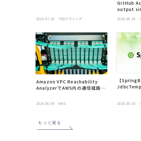
GitHub A
output si
secret」
2026.07.24
プログラミング
2026.06.24
【Spring
Amazon VPC Reachability
JdbcTemp
AnalyzerでAWS内の通信経路を
JPAの違
分析してみた
2026.06.09
AWS
2026.06.03
もっと見る