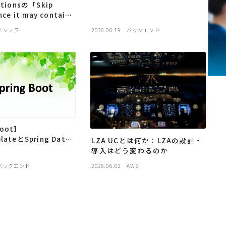
た7つのクラスの役割を整理して
ctionsの「Skip
みた
nce it may contain
とは
インフラ
2026.06.19
バックエンド
Boot】
lateとSpring Data
LZA UCとは何か：LZAの設計・
いを整理してみた
導入はどう変わるのか
バックエンド
2026.06.02
AWS