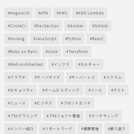
AngularJS
APN
AWS
AWS Lambda
CircleCI
DevSecOps
docker
GitHub
Golang
JavaScript
Python
React
Ruby on Rails
slack
Terraform
Well-Architected
インフラ
カルチャー
クラウド
サーバサイド
サーバーレス
スクラム
セキュリティ
チームビルディング
ツール
テスト
ニュース
ビジネス
フロントエンド
プログラミング
プロジェクト管理
マーケティング
メンバー紹介
リモートワーク
健康管理
振り返り