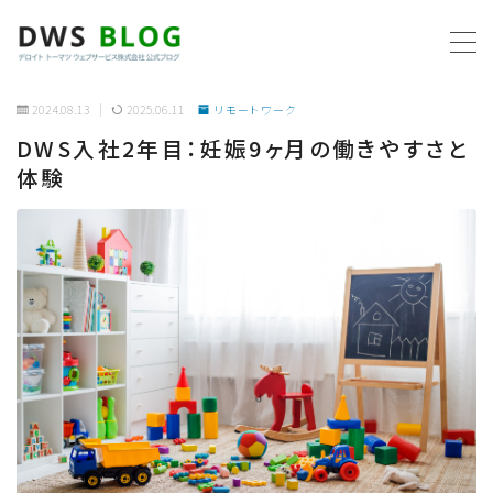
MENU
2024.08.13
2025.06.11
リモートワーク
DWS入社2年目：妊娠9ヶ月の働きやすさと
ホーム
体験
AWS
プログラミング
ビジネス
リモートワーク
社内制度