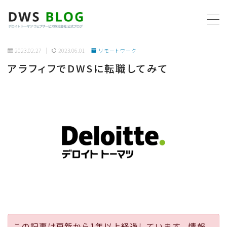
MENU
2023.02.27
2023.06.01
リモートワーク
アラフィフでDWSに転職してみて
ホーム
AWS
プログラミング
ビジネス
リモートワーク
社内制度
この記事は更新から1年以上経過しています。情報