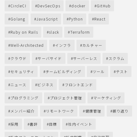
CircleCI
DevSecOps
docker
GitHub
Golang
JavaScript
Python
React
Ruby on Rails
slack
Terraform
Well-Architected
インフラ
カルチャー
クラウド
サーバサイド
サーバーレス
スクラム
セキュリティ
チームビルディング
ツール
テスト
ニュース
ビジネス
フロントエンド
プログラミング
プロジェクト管理
マーケティング
メンバー紹介
リモートワーク
健康管理
振り返り
採用
書評
目標
社内イベント