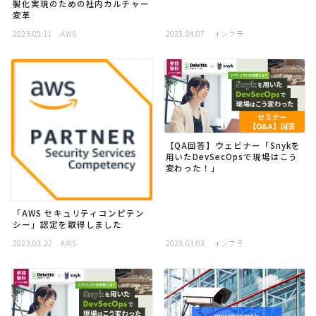
製化実現のための社内カルチャー
採用
変革
2023.05.11
AWS
2023.04.07
インフラ
公式ページ
【QA回答】ウェビナー「Snykを
用いたDevSecOpsで現場はこう
変わった！」
「AWS セキュリティコンピテン
シー」認定を取得しました
2023.03.22
AWS
2023.03.03
インフラ