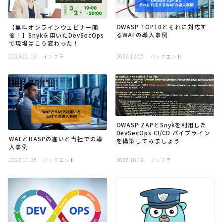
OWASP TOP10とそれに対応す
【無料オンラインウェビナー開
るWAFの導入事例
催！】Snykを用いたDevSecOps
で現場はこう変わった！
2023.01.19
インフラ
2022.12.05
バックエンド
OWASP ZAPとSnykを利用した
DevSecOps CI/CD パイプライン
WAFとRASPの違いと当社での導
を構築してみましょう
入事例
2022.11.25
バックエンド
2022.10.18
インフラ