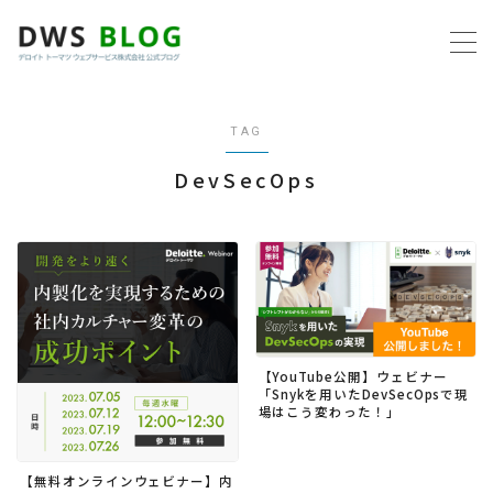
MENU
TAG
ホーム
DevSecOps
AWS
プログラミング
ビジネス
【YouTube公開】ウェビナー
リモートワーク
「Snykを用いたDevSecOpsで現
場はこう変わった！」
社内制度
【無料オンラインウェビナー】内