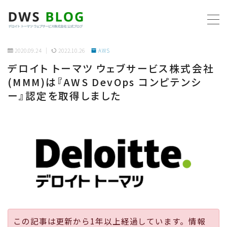
MENU
2020.09.24
2022.10.26
AWS
デロイト トーマツ ウェブサービス株式会社
ホーム
(MMM)は『AWS DevOps コンピテンシ
ー』認定を取得しました
AWS
プログラミング
ビジネス
リモートワーク
社内制度
この記事は更新から1年以上経過しています。情報