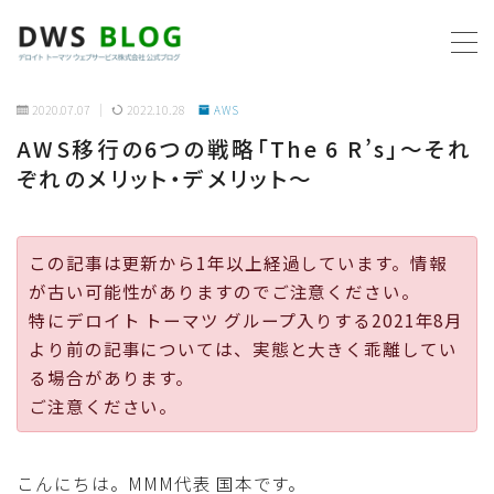
MENU
2020.07.07
2022.10.28
AWS
AWS移行の6つの戦略「The 6 R’s」〜それ
ホーム
ぞれのメリット・デメリット〜
AWS
この記事は更新から1年以上経過しています。情報
プログラミング
が古い可能性がありますのでご注意ください。
特にデロイト トーマツ グループ入りする2021年8月
ビジネス
より前の記事については、実態と大きく乖離してい
る場合があります。
リモートワーク
ご注意ください。
社内制度
こんにちは。MMM代表 国本です。