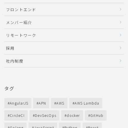
フロントエンド
メンバー紹介
リモートワーク
採用
社内制度
タグ
AngularJS
APN
AWS
AWS Lambda
CircleCI
DevSecOps
docker
GitHub
Golang
JavaScript
Python
React