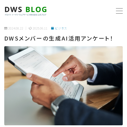
MENU
2024.08.22
2025.06.11
ビジネス
DWSメンバーの生成AI活用アンケート！
ホーム
AWS
プログラミング
ビジネス
リモートワーク
社内制度