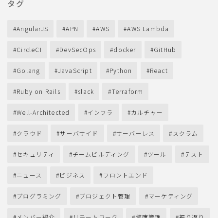
タグ
AngularJS
APN
AWS
AWS Lambda
CircleCI
DevSecOps
docker
GitHub
Golang
JavaScript
Python
React
Ruby on Rails
slack
Terraform
Well-Architected
インフラ
カルチャー
クラウド
サーバサイド
サーバーレス
スクラム
セキュリティ
チームビルディング
ツール
テスト
ニュース
ビジネス
フロントエンド
プログラミング
プロジェクト管理
マーケティング
メンバー紹介
リモートワーク
健康管理
振り返り