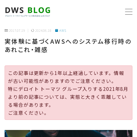
MENU
2017.07.19
2024.06.18
AWS
実体験に基づくAWSへのシステム移行時の
ホーム
あれこれ・雑感
AWS
この記事は更新から1年以上経過しています。情報
プログラミング
が古い可能性がありますのでご注意ください。
特にデロイト トーマツ グループ入りする2021年8月
ビジネス
より前の記事については、実態と大きく乖離してい
る場合があります。
リモートワーク
ご注意ください。
社内制度