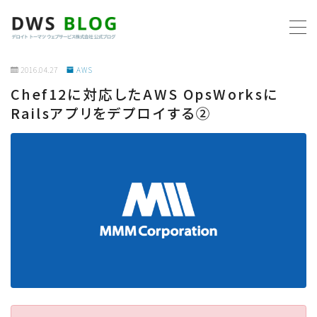
MENU
2016.04.27
AWS
Chef12に対応したAWS OpsWorksに
ホーム
Railsアプリをデプロイする②
AWS
プログラミング
ビジネス
リモートワーク
社内制度