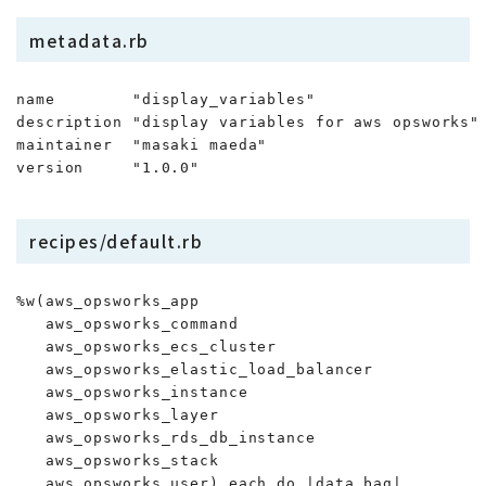
metadata.rb
name        "display_variables"

description "display variables for aws opsworks"

maintainer  "masaki maeda"

version     "1.0.0"
recipes/default.rb
%w(aws_opsworks_app

   aws_opsworks_command

   aws_opsworks_ecs_cluster

   aws_opsworks_elastic_load_balancer

   aws_opsworks_instance

   aws_opsworks_layer

   aws_opsworks_rds_db_instance

   aws_opsworks_stack

   aws_opsworks_user).each do |data_bag|
