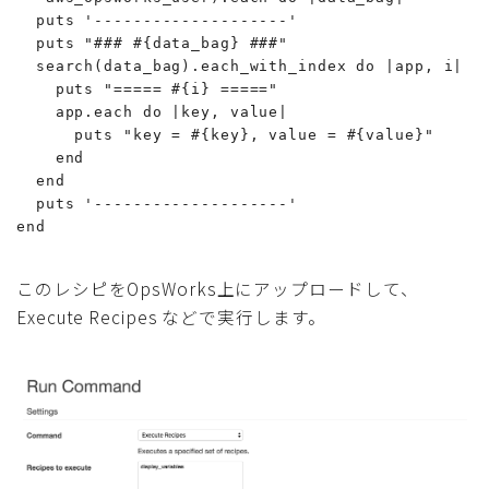
  puts '--------------------'

  puts "### #{data_bag} ###"

  search(data_bag).each_with_index do |app, i|

    puts "===== #{i} ====="

    app.each do |key, value|

      puts "key = #{key}, value = #{value}"

    end

  end

  puts '--------------------'

end
このレシピをOpsWorks上にアップロードして、
Execute Recipes などで実行します。