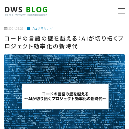
MENU
2024.08.23
プログラミング
コードの言語の壁を越える：AIが切り拓くプ
ホーム
ロジェクト効率化の新時代
AWS
プログラミング
ビジネス
リモートワーク
社内制度