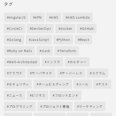
タグ
AngularJS
APN
AWS
AWS Lambda
CircleCI
DevSecOps
docker
GitHub
Golang
JavaScript
Python
React
Ruby on Rails
slack
Terraform
Well-Architected
インフラ
カルチャー
クラウド
サーバサイド
サーバーレス
スクラム
セキュリティ
チームビルディング
ツール
テスト
ニュース
ビジネス
フロントエンド
プログラミング
プロジェクト管理
マーケティング