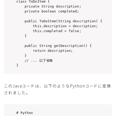
class ToDoItem {

    private String description;

    private boolean completed;

    public ToDoItem(String description) {

        this.description = description;

        this.completed = false;

    }

    public String getDescription() {

        return description;

    }

    // ... 以下省略

}
このJavaコードは、以下のようなPythonコードに変換
されました。
# Python
