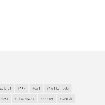
グ
gularJS
APN
AWS
AWS Lambda
rcleCI
DevSecOps
docker
GitHub