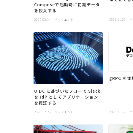
Composeで起動時に初期データ
を投入する
2025.02.14
バックエンド
2024.11.25
バ
gRPC を
OIDC に基づいたフローで Slack
を IdP としてアプリケーション
を認証する
2023.12.26
バックエンド
2023.11.12
バ