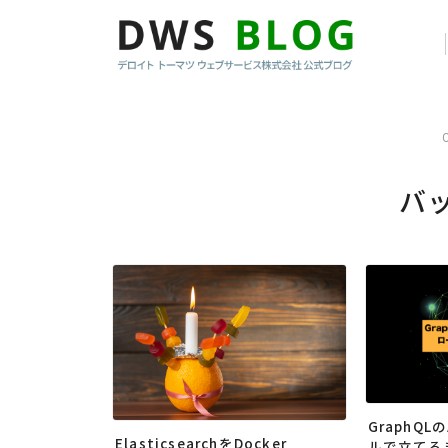
バ
GraphQ
ElasticsearchをDocker
ルで立てる