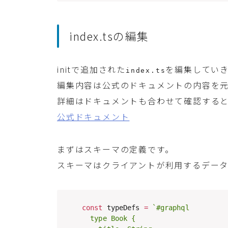
index.tsの編集
initで追加された
を編集してい
index.ts
編集内容は公式のドキュメントの内容を
詳細はドキュメントも合わせて確認する
公式ドキュメント
まずはスキーマの定義です。
スキーマはクライアントが利用するデー
const
 typeDefs 
=
`
#graphql

  type Book {
