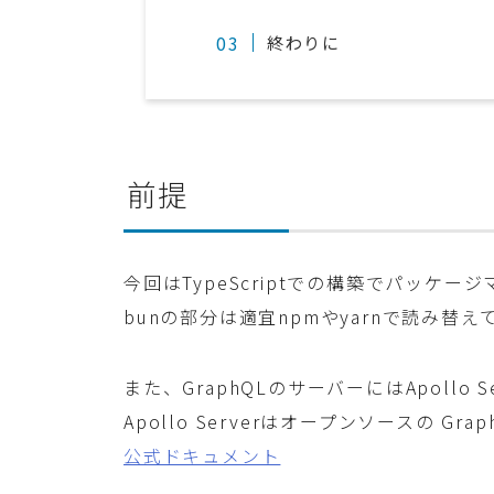
終わりに
前提
今回はTypeScriptでの構築でパッケ
bunの部分は適宜npmやyarnで読み替
また、GraphQLのサーバーにはApollo 
Apollo Serverはオープンソースの Gr
公式ドキュメント