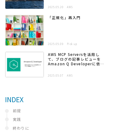
2025.05.20
AWS
「正規化」再入門
2025.05.09
Pick up
AWS MCP Serversを活用し
て、ブログの記事レビューを
Amazon Q Developerに依頼
する
2025.05.07
AWS
INDEX
前提
実践
終わりに