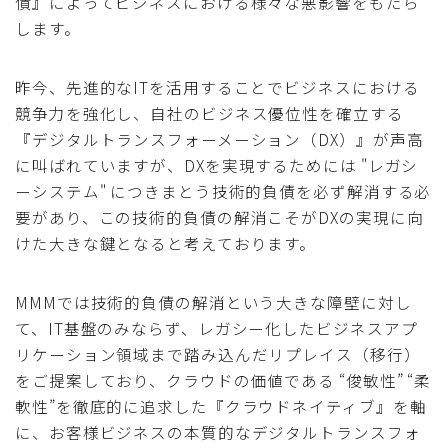
債』によってビジネスにおける様々な悪影響をもたら
します。
昨今、先進的なITを活用することでビジネスにおける
競争力を強化し、自社のビジネス優位性を確立する
『デジタルトランスフォーメーション（DX）』が声高
に叫ばれていますが、DXを実現するためには "レガシ
ーシステム" につきまとう技術的負債を必ず解消する必
要があり、この技術的負債の解消こそがDXの実現に向
けた大きな鍵となると考えております。
MMMでは技術的負債の解消という大きな障壁に対し
て、IT基盤のみならず、レガシー化したビジネスアプ
リケーション領域まで踏み込んだリプレイス（移行）
をご提案しており、クラウドの価値である “俊敏性” “柔
軟性”を徹底的に追求した『クラウドネイティブ』を軸
に、お客様ビジネスの本質的なデジタルトランスフォ