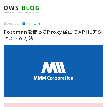
MENU
2018.11.11
バックエンド
Postmanを使ってProxy経由でAPIにアク
ホーム
セスする方法
AWS
プログラミング
ビジネス
リモートワーク
社内制度