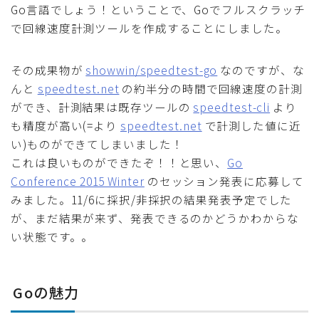
Go言語でしょう！ということで、Goでフルスクラッチ
で回線速度計測ツールを作成することにしました。
その成果物が
showwin/speedtest-go
なのですが、な
んと
speedtest.net
の約半分の時間で回線速度の計測
ができ、計測結果は既存ツールの
speedtest-cli
より
も精度が高い(=より
speedtest.net
で計測した値に近
い)ものができてしまいました！
これは良いものができたぞ！！と思い、
Go
Conference 2015 Winter
のセッション発表に応募して
みました。11/6に採択/非採択の結果発表予定でした
が、まだ結果が来ず、発表できるのかどうかわからな
い状態です。。
Goの魅力