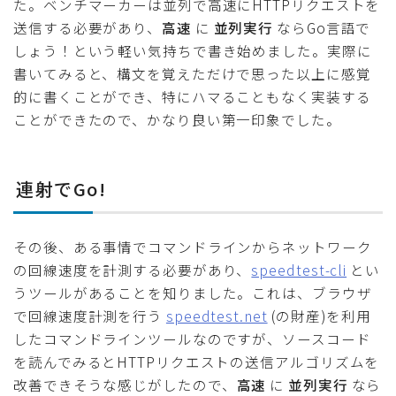
た。ベンチマーカーは並列で高速にHTTPリクエストを
送信する必要があり、
高速
に
並列実行
ならGo言語で
しょう！という軽い気持ちで書き始めました。実際に
書いてみると、構文を覚えただけで思った以上に感覚
的に書くことができ、特にハマることもなく実装する
ことができたので、かなり良い第一印象でした。
連射でGo!
その後、ある事情でコマンドラインからネットワーク
の回線速度を計測する必要があり、
speedtest-cli
とい
うツールがあることを知りました。これは、ブラウザ
で回線速度計測を行う
speedtest.net
(の財産)を利用
したコマンドラインツールなのですが、ソースコード
を読んでみるとHTTPリクエストの送信アルゴリズムを
改善できそうな感じがしたので、
高速
に
並列実行
なら