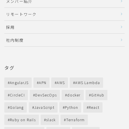
メンバー紹介
リモートワーク
採用
社内制度
タグ
AngularJS
APN
AWS
AWS Lambda
CircleCI
DevSecOps
docker
GitHub
Golang
JavaScript
Python
React
Ruby on Rails
slack
Terraform