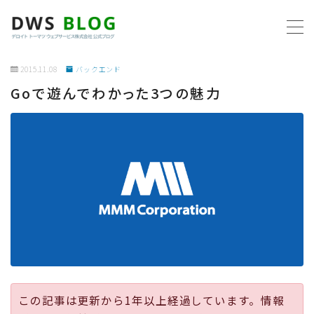
MENU
2015.11.08
バックエンド
Goで遊んでわかった3つの魅力
ホーム
AWS
プログラミング
ビジネス
リモートワーク
社内制度
この記事は更新から1年以上経過しています。情報