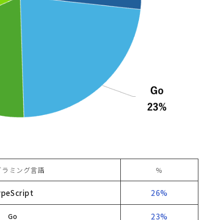
グラミング言語
％
ypeScript
26%
Go
23%