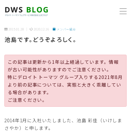
MENU
2015.01.28
2020.12.16
メンバー紹介
池島です。どうぞよろしく。
ホーム
AWS
この記事は更新から1年以上経過しています。情報
が古い可能性がありますのでご注意ください。
プログラミング
特にデロイト トーマツ グループ入りする2021年8月
より前の記事については、実態と大きく乖離してい
ビジネス
る場合があります。
ご注意ください。
リモートワーク
2014年1月に入社いたしました、池島 彩佳（いけしま
社内制度
さやか）と申します。