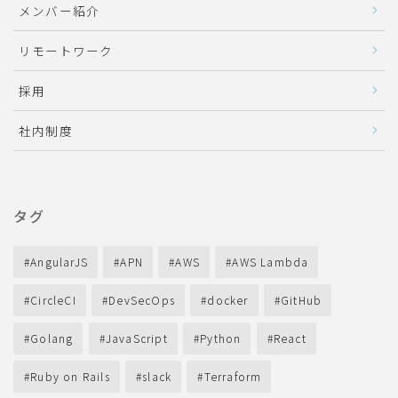
メンバー紹介
リモートワーク
採用
社内制度
タグ
AngularJS
APN
AWS
AWS Lambda
CircleCI
DevSecOps
docker
GitHub
Golang
JavaScript
Python
React
Ruby on Rails
slack
Terraform