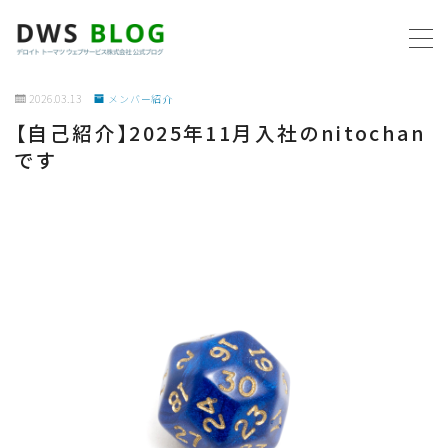
MENU
2026.03.13
メンバー紹介
【自己紹介】2025年11月入社のnitochan
ホーム
です
AWS
プログラミング
ビジネス
リモートワーク
社内制度