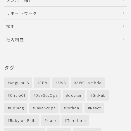
メンバー紹介
リモートワーク
採用
社内制度
タグ
AngularJS
APN
AWS
AWS Lambda
CircleCI
DevSecOps
docker
GitHub
Golang
JavaScript
Python
React
Ruby on Rails
slack
Terraform