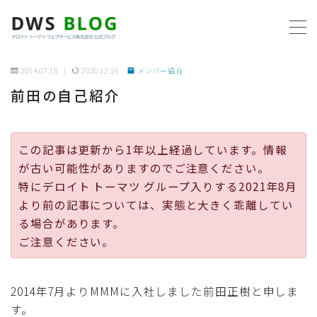
MENU
2014.07.18
2020.12.16
メンバー紹介
前田の自己紹介
ホーム
AWS
この記事は更新から1年以上経過しています。情報
が古い可能性がありますのでご注意ください。
プログラミング
特にデロイト トーマツ グループ入りする2021年8月
より前の記事については、実態と大きく乖離してい
ビジネス
る場合があります。
ご注意ください。
リモートワーク
2014年7月よりMMMに入社しました前田正樹と申しま
社内制度
す。