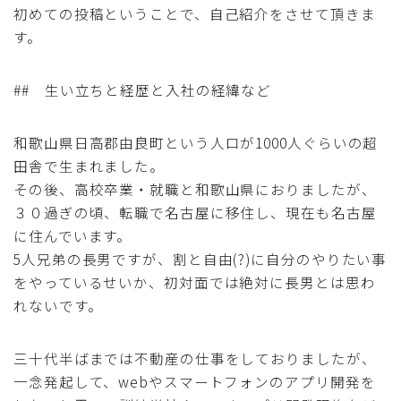
初めての投稿ということで、自己紹介をさせて頂きま
採用
す。
公式ページ
## 生い立ちと経歴と入社の経緯など
和歌山県日高郡由良町という人口が1000人ぐらいの超
田舎で生まれました。
その後、高校卒業・就職と和歌山県におりましたが、
３０過ぎの頃、転職で名古屋に移住し、現在も名古屋
に住んでいます。
5人兄弟の長男ですが、割と自由(?)に自分のやりたい事
をやっているせいか、初対面では絶対に長男とは思わ
れないです。
三十代半ばまでは不動産の仕事をしておりましたが、
一念発起して、webやスマートフォンのアプリ開発を