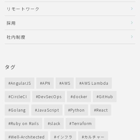
リモートワーク
採用
社内制度
タグ
AngularJS
APN
AWS
AWS Lambda
CircleCI
DevSecOps
docker
GitHub
Golang
JavaScript
Python
React
Ruby on Rails
slack
Terraform
Well-Architected
インフラ
カルチャー