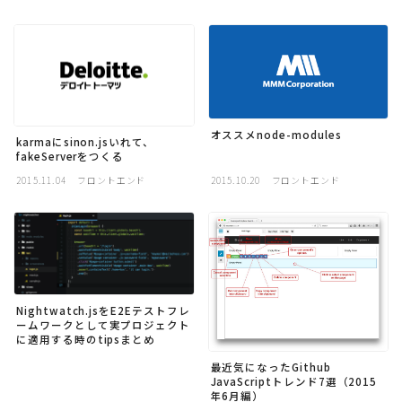
採用
公式ページ
オススメnode-modules
karmaにsinon.jsいれて、
fakeServerをつくる
2015.11.04
フロントエンド
2015.10.20
フロントエンド
Nightwatch.jsをE2Eテストフレ
ームワークとして実プロジェクト
に適用する時のtipsまとめ
最近気になったGithub
JavaScriptトレンド7選（2015
年6月編）