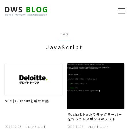
MENU
TAG
ホーム
JavaScript
AWS
プログラミング
ビジネス
Vue.jsにreduxを載せた話
リモートワーク
MochaとNockでモックサーバー
を作ってレスポンスのテスト
社内制度
2015.12.03
フロントエンド
2015.11.16
フロントエンド