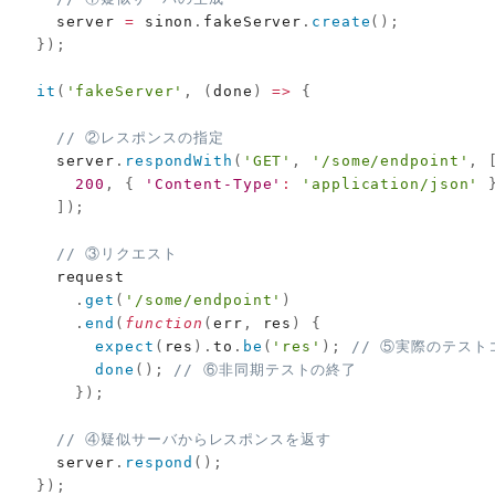
    server 
=
 sinon
.
fakeServer
.
create
(
)
;
}
)
;
it
(
'fakeServer'
,
(
done
)
=>
{
// ②レスポンスの指定
    server
.
respondWith
(
'GET'
,
'/some/endpoint'
,
200
,
{
'Content-Type'
:
'application/json'
]
)
;
// ③リクエスト
    request

.
get
(
'/some/endpoint'
)
.
end
(
function
(
err
,
 res
)
{
expect
(
res
)
.
to
.
be
(
'res'
)
;
// ⑤実際のテスト
done
(
)
;
// ⑥非同期テストの終了
}
)
;
// ④疑似サーバからレスポンスを返す
    server
.
respond
(
)
;
}
)
;