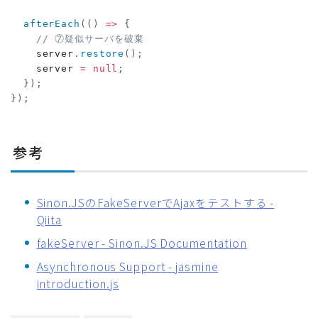
afterEach
(
(
)
=>
{
// ⑦疑似サーバを破棄
    server
.
restore
(
)
;
    server 
=
null
;
}
)
;
}
)
;
参考
Sinon.JSのFakeServerでAjaxをテストする -
Qiita
fakeServer - Sinon.JS Documentation
Asynchronous Support - jasmine
introduction.js