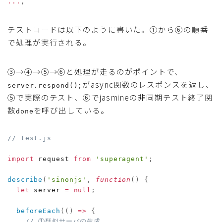
...
,
テストコードは以下のように書いた。①から⑥の順番
で処理が実行される。
③→④→⑤→⑥と処理が走るのがポイントで、
がasync関数のレスポンスを返し、
server.respond();
⑤で実際のテスト、⑥でjasmineの非同期テスト終了関
数
を呼び出している。
done
// test.js
import
 request 
from
'superagent'
;
describe
(
'sinonjs'
,
function
(
)
{
let
 server 
=
null
;
beforeEach
(
(
)
=>
{
// ①疑似サーバの生成