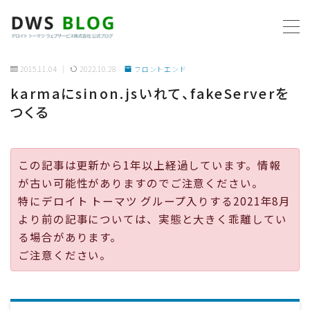
MENU
2015.11.04
2022.10.28
フロントエンド
karmaにsinon.jsいれて、fakeServerを
ホーム
つくる
AWS
この記事は更新から1年以上経過しています。情報
プログラミング
が古い可能性がありますのでご注意ください。
特にデロイト トーマツ グループ入りする2021年8月
ビジネス
より前の記事については、実態と大きく乖離してい
る場合があります。
リモートワーク
ご注意ください。
社内制度