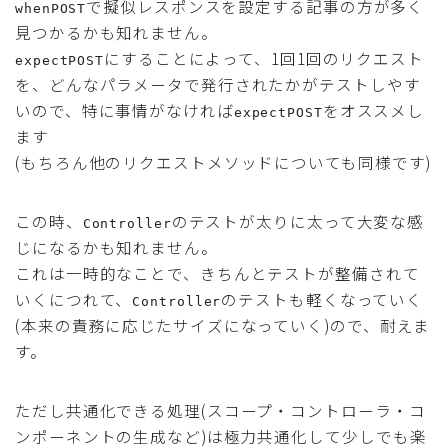
で擬似レスポンスを設定する記事の方が多く
whenPOST
見つかるかも知れません。
にすることによって、1回1回のリクエスト
expectPOST
を、どんなパラメータで発行されたかがテストしやす
いので、特に事情がなければ
をオススメし
expectPOST
ます
(もちろん他のリクエストメソッドについても同様です)
この時、
のテストが太りに太って大変な感
Controller
じになるかも知れません。
これは一時的なことで、きちんとテストが整備されて
いくにつれて、
のテストも軽くなっていく
Controller
(本来の責務に応じたサイズになっていく)ので、耐えま
す。
ただし共通化できる処理(スコープ・コントローラ・コ
ンポーネントの生成など)は極力共通化して少しでも楽