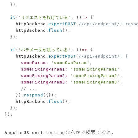
}
)
;
it
(
'リクエストを投げている'
,
(
)
=>
{
    httpBackend
.
expectPOST
(
//api/endpoint/).resp
    httpBackend
.
flush
(
)
;
}
)
;
it
(
'パラメータが渡っている'
,
(
)
=>
{
    httpBackend
.
expectPOST
(
//api/endpoint/, {
someParam
:
'someOwnParam'
,
someFixingParam1
:
'someFixingParam1'
,
someFixingParam2
:
'someFixingParam2'
,
someFixingParam3
:
'someFixingParam3'
,
// ...
}
)
.
respond
(
{
}
)
;
    httpBackend
.
flush
(
)
;
}
)
;
}
)
;
なんかで検索すると、
AngularJS unit testing