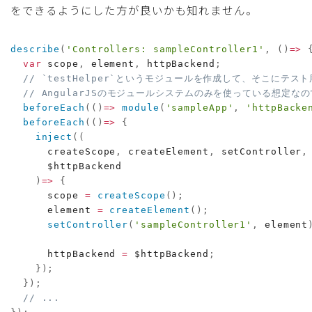
をできるようにした方が良いかも知れません。
describe
(
'Controllers: sampleController1'
,
(
)
=>
var
 scope
,
 element
,
 httpBackend
;
// `testHelper`というモジュールを作成して、そこにテ
// AngularJSのモジュールシステムのみを使っている想定なので
beforeEach
(
(
)
=>
module
(
'sampleApp'
,
'httpBacke
beforeEach
(
(
)
=>
{
inject
(
(
createScope
,
 createElement
,
 setController
,
      $httpBackend
)
=>
{
      scope 
=
createScope
(
)
;
      element 
=
createElement
(
)
;
setController
(
'sampleController1'
,
 element
      httpBackend 
=
 $httpBackend
;
}
)
;
}
)
;
// ...