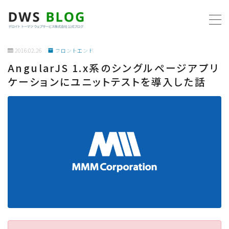
MENU
2016.02.26
フロントエンド
AngularJS 1.x系のシングルページアプリ
ホーム
ケーションにユニットテストを導入した話
AWS
プログラミング
ビジネス
リモートワーク
社内制度