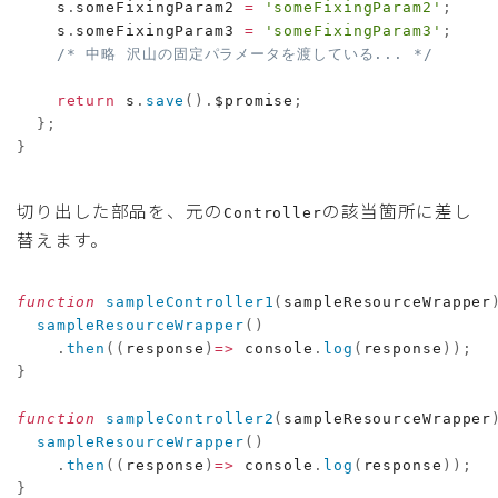
    s
.
someFixingParam2 
=
'someFixingParam2'
;
    s
.
someFixingParam3 
=
'someFixingParam3'
;
/* 中略 沢山の固定パラメータを渡している... */
return
 s
.
save
(
)
.
$promise
;
}
;
}
切り出した部品を、元の
の該当箇所に差し
Controller
替えます。
function
sampleController1
(
sampleResourceWrapper
sampleResourceWrapper
(
)
.
then
(
(
response
)
=>
 console
.
log
(
response
)
)
;
}
function
sampleController2
(
sampleResourceWrapper
sampleResourceWrapper
(
)
.
then
(
(
response
)
=>
 console
.
log
(
response
)
)
;
}