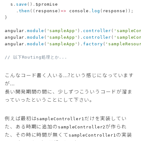
  s
.
save
(
)
.
$promise

.
then
(
(
response
)
=>
 console
.
log
(
response
)
)
;
}
angular
.
module
(
'sampleApp'
)
.
controller
(
'sampleCo
angular
.
module
(
'sampleApp'
)
.
controller
(
'sampleCo
angular
.
module
(
'sampleApp'
)
.
factory
(
'sampleResou
// 以下Routing処理とか...
こんなコード書く人いる...?という感じになっています
が...
長い開発期間の間に、少しずつこういうコードが溜ま
っていったということにして下さい。
例えば最初は
だけを実装してい
sampleController1
た、ある時期に追加の
が作られ
sampleController2
た、その時に時間が無くて
の実装
sampleController1