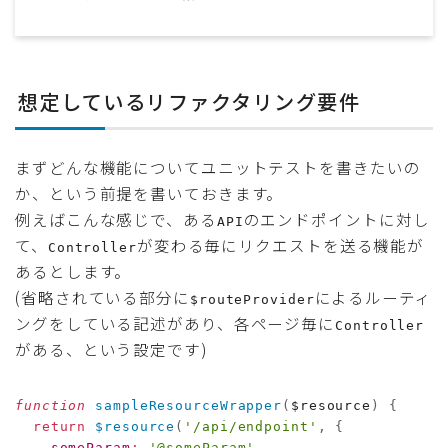
想定しているリファクタリング要件
まずどんな機能についてユニットテストを書きたいの
か、という前提を書いておきます。
例えばこんな感じで、ある
のエンドポイントに対し
API
て、
が変わる毎にリクエストを送る機能が
Controller
あるとします。
(省略されている部分に
によるルーティ
$routeProvider
ングをしている記述があり、各ページ毎に
Controller
がある、という設定です)
function
sampleResourceWrapper
(
$resource
)
{
return
$resource
(
'/api/endpoint'
,
{
someParam
:
'@someParam'
,