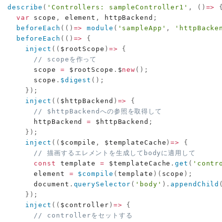
describe
(
'Controllers: sampleController1'
,
(
)
=>
var
 scope
,
 element
,
 httpBackend
;
beforeEach
(
(
)
=>
module
(
'sampleApp'
,
'httpBacke
beforeEach
(
(
)
=>
{
inject
(
(
$rootScope
)
=>
{
// scopeを作って
      scope 
=
 $rootScope
.
$
new
(
)
;
      scope
.
$digest
(
)
;
}
)
;
inject
(
(
$httpBackend
)
=>
{
// $httpBackendへの参照を取得して
      httpBackend 
=
 $httpBackend
;
}
)
;
inject
(
(
$compile
,
 $templateCache
)
=>
{
// 描画するエレメントを生成してbodyに適用して
const
 template 
=
 $templateCache
.
get
(
'contr
      element 
=
$compile
(
template
)
(
scope
)
;
      document
.
querySelector
(
'body'
)
.
appendChild
}
)
;
inject
(
(
$controller
)
=>
{
// controllerをセットする