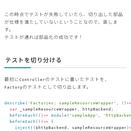
この時点でテストが失敗していたら、切り出した部品
が仕様を満たしていないということなので、直しま
す。
テストが通れば部品化の成功です！
テストを切り分ける
最初に
のテストに書いたテストを、
Controller
のテストとして切り出します。
Factory
describe
(
'Factories: sampleResourceWrapper'
,
(
)
=
var
 _sampleResourceWrapper
,
 httpBackend
;
beforeEach
(
(
)
=>
module
(
'sampleApp'
,
'httpBacke
beforeEach
(
(
)
=>
{
inject
(
(
$httpBackend
,
 sampleResourceWrapper
)