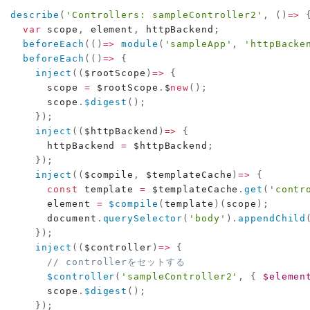
describe
(
'Controllers: sampleController2'
,
(
)
=>
var
 scope
,
 element
,
 httpBackend
;
beforeEach
(
(
)
=>
module
(
'sampleApp'
,
'httpBacke
beforeEach
(
(
)
=>
{
inject
(
(
$rootScope
)
=>
{
      scope 
=
 $rootScope
.
$
new
(
)
;
      scope
.
$digest
(
)
;
}
)
;
inject
(
(
$httpBackend
)
=>
{
      httpBackend 
=
 $httpBackend
;
}
)
;
inject
(
(
$compile
,
 $templateCache
)
=>
{
const
 template 
=
 $templateCache
.
get
(
'contr
      element 
=
$compile
(
template
)
(
scope
)
;
      document
.
querySelector
(
'body'
)
.
appendChild
}
)
;
inject
(
(
$controller
)
=>
{
// controllerをセットする
$controller
(
'sampleController2'
,
{
$elemen
      scope
.
$digest
(
)
;
}
)
;