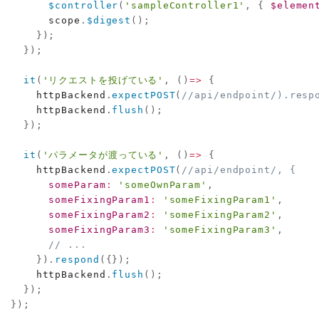
$controller
(
'sampleController1'
,
{
$elemen
      scope
.
$digest
(
)
;
}
)
;
}
)
;
it
(
'リクエストを投げている'
,
(
)
=>
{
    httpBackend
.
expectPOST
(
//api/endpoint/).resp
    httpBackend
.
flush
(
)
;
}
)
;
it
(
'パラメータが渡っている'
,
(
)
=>
{
    httpBackend
.
expectPOST
(
//api/endpoint/, {
someParam
:
'someOwnParam'
,
someFixingParam1
:
'someFixingParam1'
,
someFixingParam2
:
'someFixingParam2'
,
someFixingParam3
:
'someFixingParam3'
,
// ...
}
)
.
respond
(
{
}
)
;
    httpBackend
.
flush
(
)
;
}
)
;
}
)
;