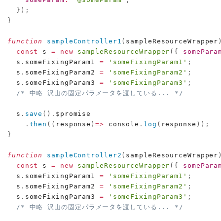
}
)
;
}
function
sampleController1
(
sampleResourceWrapper
const
 s 
=
new
sampleResourceWrapper
(
{
somePara
  s
.
someFixingParam1 
=
'someFixingParam1'
;
  s
.
someFixingParam2 
=
'someFixingParam2'
;
  s
.
someFixingParam3 
=
'someFixingParam3'
;
/* 中略 沢山の固定パラメータを渡している... */
  s
.
save
(
)
.
$promise

.
then
(
(
response
)
=>
 console
.
log
(
response
)
)
;
}
function
sampleController2
(
sampleResourceWrapper
const
 s 
=
new
sampleResourceWrapper
(
{
somePara
  s
.
someFixingParam1 
=
'someFixingParam1'
;
  s
.
someFixingParam2 
=
'someFixingParam2'
;
  s
.
someFixingParam3 
=
'someFixingParam3'
;
/* 中略 沢山の固定パラメータを渡している... */