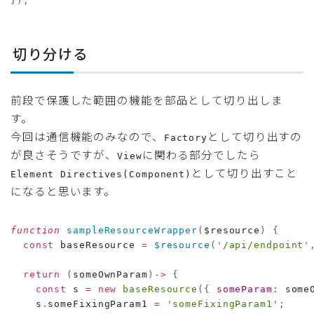
}
)
;
切り分ける
前段で保護した範囲の機能を部品として切り出しま
す。
今回は通信機能のみなので、
として切り出すの
Factory
が良さそうですが、
に関わる部分でしたら
View
として切り出すこと
Element Directives(Component)
になると思います。
function
sampleResourceWrapper
(
$resource
)
{
const
 baseResource 
=
$resource
(
'/api/endpoint'
return
(
someOwnParam
)
-
>
{
const
 s 
=
new
baseResource
(
{
someParam
:
 some
    s
.
someFixingParam1 
=
'someFixingParam1'
;