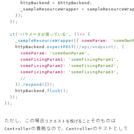
      httpBackend 
=
 $httpBackend
;
      _sampleResourceWrapper 
=
 sampleResourceWra
}
)
;
}
)
;
it
(
'パラメータが渡っている'
,
(
)
=>
{
_sampleResourceWrapper
(
{
someParam
:
'someOwn
    httpBackend
.
expectPOST
(
//api/endpoint/, {
someParam
:
'someOwnParam'
,
someFixingParam1
:
'someFixingParam1'
,
someFixingParam2
:
'someFixingParam2'
,
someFixingParam3
:
'someFixingParam3'
,
// ...
}
)
.
respond
(
{
}
)
;
    httpBackend
.
flush
(
)
;
}
)
;
}
)
;
ただし、この場合
そのものは
リクエストを投げること
の責務なので、
のテストとして
Controller
Controller