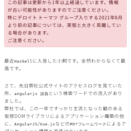
この記事は更新から1年以上経過しています。情報
採用
が古い可能性がありますのでご注意ください。
特にデロイト トーマツ グループ入りする2021年8月
公式ページ
より前の記事については、実態と大きく乖離してい
る場合があります。
ご注意ください。
最近
に入信した小飼です。全然わからなくて最
Haskell
高です。
さて、先日弊社公式サイトのアクセスログを見ていた
所、
という検索ワードでの流入があり
angularjs 請負
ました。
弊社では、この一年ですっかり主流となった観のある
仮想DOMライブラリによるアプリケーション構築の他
に、
/
などの
によるア
AngularJS
Vue.js
MV*フレームワーク