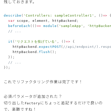
残しておきます。
describe
(
'Controllers: sampleController1'
,
(
)
=>
var
 scope
,
 element
,
 httpBackend
;
beforeEach
(
(
)
=>
module
(
'sampleApp'
,
'httpBacke
// ...
it
(
'リクエストを投げている'
,
(
)
=>
{
    httpBackend
.
expectPOST
(
//api/endpoint/).resp
    httpBackend
.
flush
(
)
;
}
)
;
// ...
}
)
;
これでリファクタリング作業は完了です！
必須パラメータが追加された？
切り出した
にちょっと追記するだけで良いの
Factory
で、楽勝ですね！