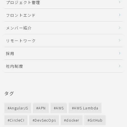
プロジェクト管理
フロントエンド
メンバー紹介
リモートワーク
採用
社内制度
タグ
AngularJS
APN
AWS
AWS Lambda
CircleCI
DevSecOps
docker
GitHub