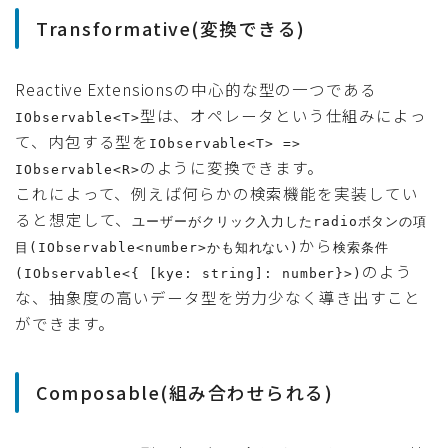
Transformative(変換できる)
Reactive Extensionsの中心的な型の一つである
型は、オペレータという仕組みによっ
IObservable<T>
て、内包する型を
IObservable<T> =>
のように変換できます。
IObservable<R>
これによって、例えば何らかの検索機能を実装してい
ると想定して、
ユーザーがクリック入力したradioボタンの項
から
目(IObservable<number>かも知れない)
検索条件
のよう
(IObservable<{ [kye: string]: number}>)
な、抽象度の高いデータ型を労力少なく導き出すこと
ができます。
Composable(組み合わせられる)