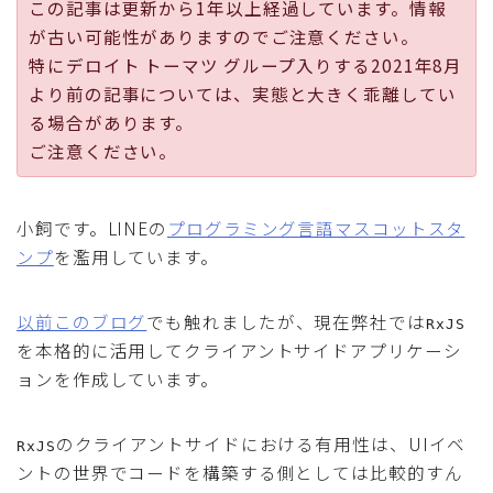
この記事は更新から1年以上経過しています。情報
採用
が古い可能性がありますのでご注意ください。
特にデロイト トーマツ グループ入りする2021年8月
公式ページ
より前の記事については、実態と大きく乖離してい
る場合があります。
ご注意ください。
小飼です。LINEの
プログラミング言語マスコットスタ
ンプ
を濫用しています。
以前このブログ
でも触れましたが、現在弊社では
RxJS
を本格的に活用してクライアントサイドアプリケーシ
ョンを作成しています。
のクライアントサイドにおける有用性は、UIイベ
RxJS
ントの世界でコードを構築する側としては比較的すん