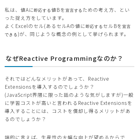
私は、値Aに
値Bを
ための考え方、とい
即応する
宣言する
った捉え方をしています。
よくExcelのセル(あるセルAの値に
セルBを
即応する
宣言
)が、同じような概念の例として挙げられます。
できる
なぜReactive Programmingなのか？
それではどんなメリットがあって、Reactive
Extensionsを導入するのでしょうか？
(JavaScript界隈に限った話のような気がしますが)一般
に学習コストが高いと言われるReactive Extensionsを
導入することには、コストを償却し得るメリットがあ
るのでしょうか？
端的に言えば、生産性の大幅な向上が望めるからで