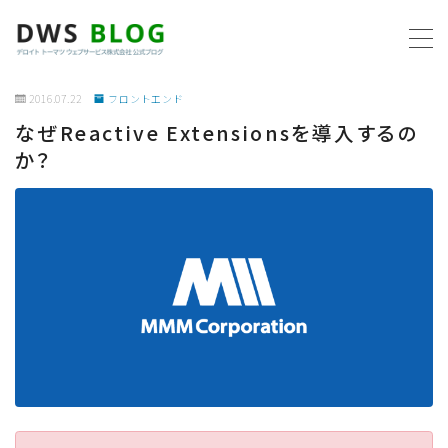
MENU
2016.07.22
フロントエンド
なぜReactive Extensionsを導入するの
ホーム
か？
AWS
プログラミング
ビジネス
リモートワーク
社内制度