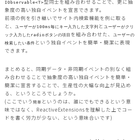
型同士を組み合わせることで、更に抽
IObservable<T>
象度の高い独自イベントを宣言できます。
前項の例を引き継いでサイト内検索機能を例に取る
と、
と
ユーザーが100ms毎にキー入力した文字列
ユーザーがクリ
を組み合わせた、
ック入力したradioボタンの項目
ユーザーの
という独自イベントを簡単・簡潔に表現
検索したい条件
できます。
まとめると、同期データ・非同期イベントの別なく組
み合わせることで抽象度の高い独自イベントを簡単・
簡潔に宣言することで、生産性の大幅な向上が見込め
る、というところでしょうか。
(ここでいう
というのは、誰にでもできるという意
簡単
味ではなく、ReactiveExtensionsを理解した上でコー
ドを書く労力が少ない、という意味合いです)