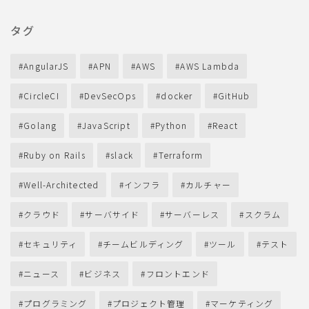
タグ
AngularJS
APN
AWS
AWS Lambda
CircleCI
DevSecOps
docker
GitHub
Golang
JavaScript
Python
React
Ruby on Rails
slack
Terraform
Well-Architected
インフラ
カルチャー
クラウド
サーバサイド
サーバーレス
スクラム
セキュリティ
チームビルディング
ツール
テスト
ニュース
ビジネス
フロントエンド
プログラミング
プロジェクト管理
マーケティング