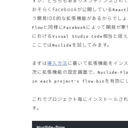
すが、どちらもあまりメンテナンスされ
おそらくFacebookが公開している
React
う簡易IDE的な拡張機能があるからでしょ
と同様に
によって開発が牽
Flow
Facebook
における
相当と捉
Visual Studio Code
ここでは
を試してみます。
Nuclide
まずは
導入方法
に基いて拡張機能をイン
次に拡張機能の設定画面で、
Nuclide-Fl
を有効に
in each project's flow-bin
これでプロジェクト毎にインストールさ
す。