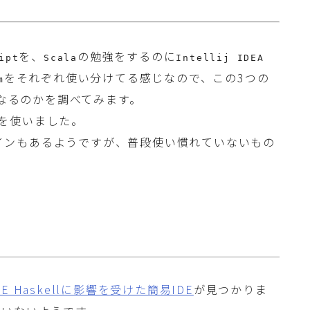
を、
の勉強をするのに
ipt
Scala
Intellij IDEA
をそれぞれ使い分けてる感じなので、この3つの
m
になるのかを調べてみます。
を使いました。
インもあるようですが、普段使い慣れていないもの
DE Haskellに影響を受けた簡易IDE
が見つかりま