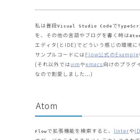
私は普段
で
Visual Studio Code
TypeScr
を、その他の言語やブログを書く時は
Ato
エディタ(とIDE)でどういう感じの環境
サンプルコードには
Flow公式のExample
(それ以外では
vim
や
emacs
向けのプラグ
なので割愛しました...)
Atom
で拡張機能を検索すると、
linter
や
I
Flow