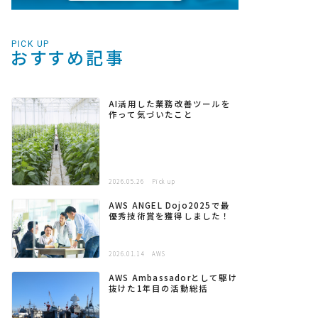
PICK UP
おすすめ記事
AI活用した業務改善ツールを
作って気づいたこと
2026.05.26
Pick up
AWS ANGEL Dojo2025で最
優秀技術賞を獲得しました！
2026.01.14
AWS
AWS Ambassadorとして駆け
抜けた1年目の活動総括