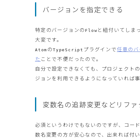
バージョンを指定できる
特定のバージョンの
と紐付いてしま
Flow
大変です。
の
プラグインで
任意のバ
Atom
TypeScript
た
ことで不便だったので。
自分で設定できなくても、プロジェクト
ジョンを利用できるようになっていれば事
変数名の追跡変更などリファ
必須というわけでもないのですが、コー
数名変更の方が安心なので、出来れば付