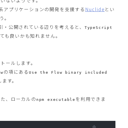
ていないようです。
系アプリケーションの開発を支援する
Nuclide
とい
う。
引・公開されている辺りを考えると、
TypeScript
えても良いかも知れません。
ストールします。
の項にある
ow
Use the Flow binary included
します。
れた、ローカルの
を利用できま
npm executable