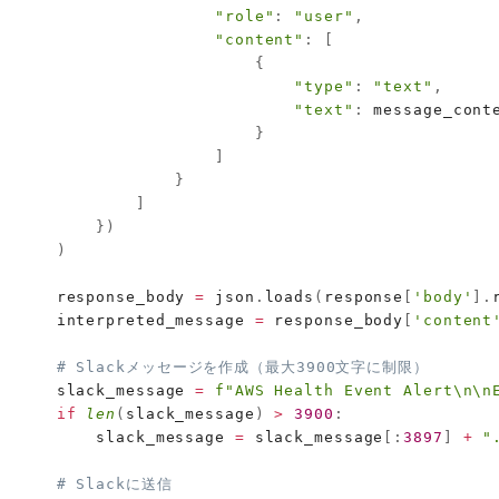
"role"
:
"user"
,
"content"
:
[
{
"type"
:
"text"
,
"text"
:
 message_conte
}
]
}
]
}
)
)
    response_body 
=
 json
.
loads
(
response
[
'body'
]
.
    interpreted_message 
=
 response_body
[
'content
# Slackメッセージを作成（最大3900文字に制限）
    slack_message 
=
f"AWS Health Event Alert\n\n
if
len
(
slack_message
)
>
3900
:
        slack_message 
=
 slack_message
[
:
3897
]
+
"
# Slackに送信