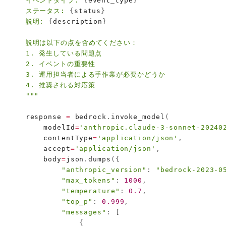
    イベントタイプ: 
{
event_type
}
    ステータス: 
{
status
}
    説明: 
{
description
}
    説明は以下の点を含めてください：

    1. 発生している問題点

    2. イベントの重要性

    3. 運用担当者による手作業が必要かどうか

    4. 推奨される対応策

    """
    response 
=
 bedrock
.
invoke_model
(
        modelId
=
'anthropic.claude-3-sonnet-20240
        contentType
=
'application/json'
,
        accept
=
'application/json'
,
        body
=
json
.
dumps
(
{
"anthropic_version"
:
"bedrock-2023-0
"max_tokens"
:
1000
,
"temperature"
:
0.7
,
"top_p"
:
0.999
,
"messages"
:
[
{