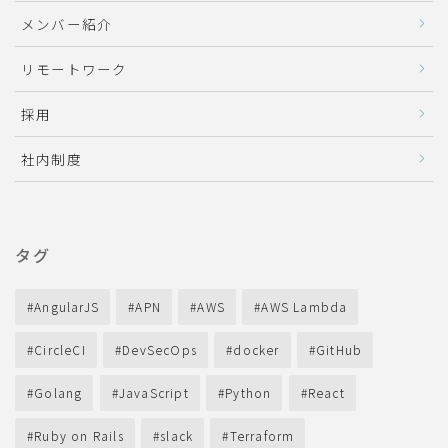
メンバー紹介
リモートワーク
採用
社内制度
タグ
AngularJS
APN
AWS
AWS Lambda
CircleCI
DevSecOps
docker
GitHub
Golang
JavaScript
Python
React
Ruby on Rails
slack
Terraform