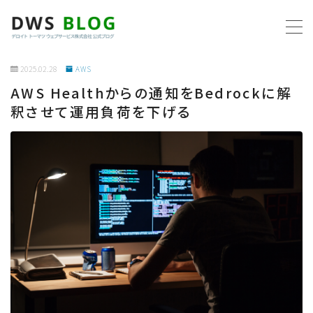
MENU
2025.02.28
AWS
AWS Healthからの通知をBedrockに解
ホーム
釈させて運用負荷を下げる
AWS
プログラミング
ビジネス
リモートワーク
社内制度