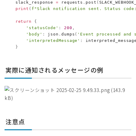
    slack_response 
=
 requests
.
post
(
SLACK_WEBHOOK
print
(
f"Slack notification sent. Status code
return
{
'statusCode'
:
200
,
'body'
:
 json
.
dumps
(
'Event processed and 
'interpretedMessage'
:
 interpreted_message
}
実際に通知されるメッセージの例
注意点