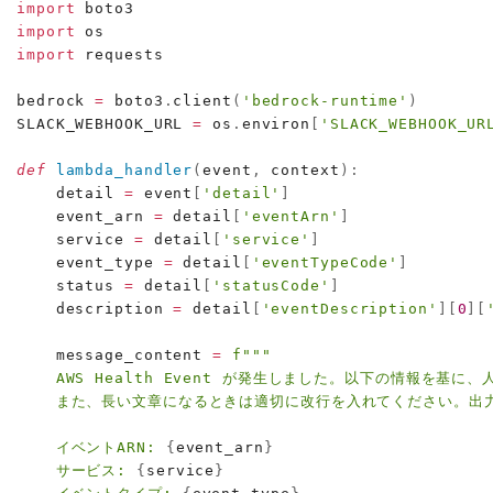
import
import
import
 requests

bedrock 
=
 boto3
.
client
(
'bedrock-runtime'
)
SLACK_WEBHOOK_URL 
=
 os
.
environ
[
'SLACK_WEBHOOK_UR
def
lambda_handler
(
event
,
 context
)
:
    detail 
=
 event
[
'detail'
]
    event_arn 
=
 detail
[
'eventArn'
]
    service 
=
 detail
[
'service'
]
    event_type 
=
 detail
[
'eventTypeCode'
]
    status 
=
 detail
[
'statusCode'
]
    description 
=
 detail
[
'eventDescription'
]
[
0
]
[
    message_content 
=
f"""

    AWS Health Event が発生しました。以下の情報を基
    また、長い文章になるときは適切に改行を入れてください。出力は
    イベントARN: 
{
event_arn
}
    サービス: 
{
service
}