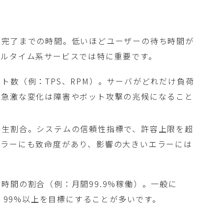
ス完了までの時間。低いほどユーザーの待ち時間が
アルタイム系サービスでは特に重要です。
ト数（例：TPS、RPM）。サーバがどれだけ負荷
、急激な変化は障害やボット攻撃の兆候になること
発生割合。システムの信頼性指標で、許容上限を超
エラーにも致命度があり、影響の大きいエラーには
時間の割合（例：月間99.9%稼働）。一般に
で、99%以上を目標にすることが多いです。