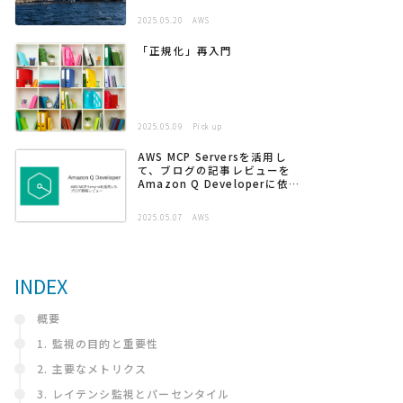
2025.05.20
AWS
「正規化」再入門
2025.05.09
Pick up
AWS MCP Serversを活用し
て、ブログの記事レビューを
Amazon Q Developerに依頼
する
2025.05.07
AWS
INDEX
概要
1. 監視の目的と重要性
2. 主要なメトリクス
3. レイテンシ監視とパーセンタイル