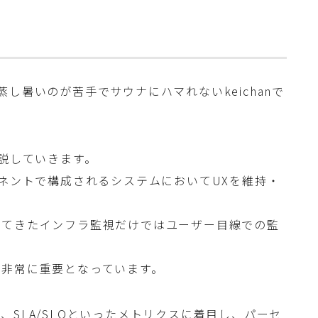
し暑いのが苦手でサウナにハマれないkeichanで
解説していきます。
ーネントで構成されるシステムにおいてUXを維持・
れてきたインフラ監視だけではユーザー目線での監
が非常に重要となっています。
SLA/SLOといったメトリクスに着目し、パーセ