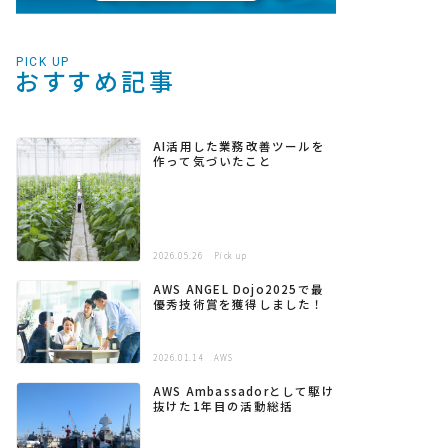
PICK UP
おすすめ記事
AI活用した業務改善ツールを
作って気づいたこと
2026.05.26
Pick up
AWS ANGEL Dojo2025で最
優秀技術賞を獲得しました！
2026.01.14
AWS
AWS Ambassadorとして駆け
抜けた1年目の活動総括