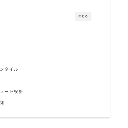
閉じる
センタイル
アラート設計
ク例