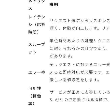
メトリク
説明
ス
レイテン
リクエスト送信からレスポン
シ（応答
短く、体験が向上します。リ
時間）
単位時間あたりの処理リクエス
スループ
に耐えられるかの目安であり
ット
があります。
全リクエストに対するエラー
エラー率
えると即時対応が必要です。
厳しい閾値設定をします。
可用性
サービスが正常に応答している
（稼働
SLA/SLOで定義される指標
率）