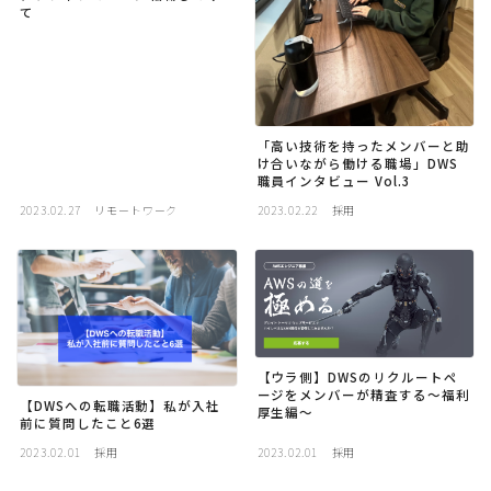
て
「高い技術を持ったメンバーと助
け合いながら働ける職場」DWS
職員インタビュー Vol.3
2023.02.27
リモートワーク
2023.02.22
採用
【ウラ側】DWSのリクルートペ
ージをメンバーが精査する〜福利
【DWSへの転職活動】私が入社
厚生編〜
前に質問したこと6選
2023.02.01
採用
2023.02.01
採用