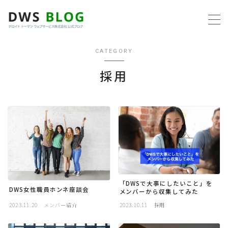
MENU
CATEGORY
ホーム
採用
AWS
プログラミング
ビジネス
リモートワーク
「DWSで大事にしたいこと」を
DWS女性職員ホンネ座談会
メンバーから収集してみた
2023.11.20
メンバー紹介
2023.10.11
採用
社内制度