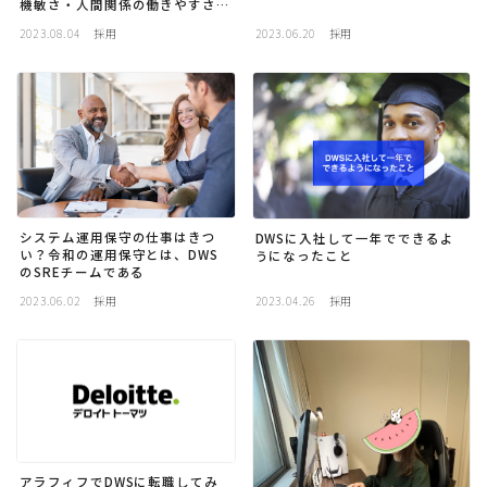
機敏さ・人間関係の働きやすさを
持っている」DWS職員インタビ
2023.08.04
採用
2023.06.20
採用
ュー Vol.4
システム運用保守の仕事はきつ
DWSに入社して一年でできるよ
い？令和の運用保守とは、DWS
うになったこと
のSREチームである
2023.06.02
採用
2023.04.26
採用
アラフィフでDWSに転職してみ