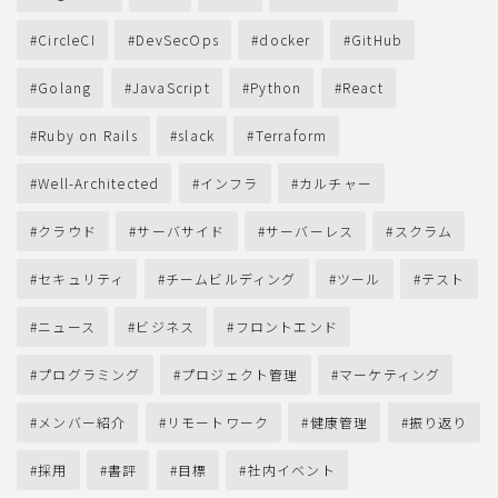
CircleCI
DevSecOps
docker
GitHub
Golang
JavaScript
Python
React
Ruby on Rails
slack
Terraform
Well-Architected
インフラ
カルチャー
クラウド
サーバサイド
サーバーレス
スクラム
セキュリティ
チームビルディング
ツール
テスト
ニュース
ビジネス
フロントエンド
プログラミング
プロジェクト管理
マーケティング
メンバー紹介
リモートワーク
健康管理
振り返り
採用
書評
目標
社内イベント