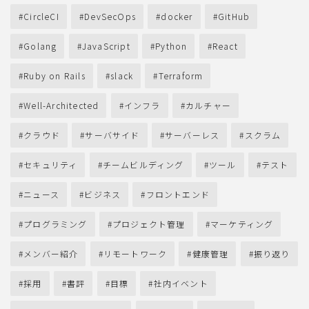
CircleCI
DevSecOps
docker
GitHub
Golang
JavaScript
Python
React
Ruby on Rails
slack
Terraform
Well-Architected
インフラ
カルチャー
クラウド
サーバサイド
サーバーレス
スクラム
セキュリティ
チームビルディング
ツール
テスト
ニュース
ビジネス
フロントエンド
プログラミング
プロジェクト管理
マーケティング
メンバー紹介
リモートワーク
健康管理
振り返り
採用
書評
目標
社内イベント