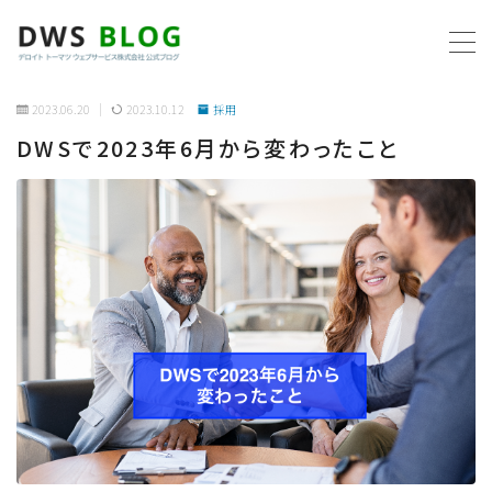
MENU
2023.06.20
2023.10.12
採用
DWSで2023年6月から変わったこと
ホーム
AWS
プログラミング
ビジネス
リモートワーク
社内制度