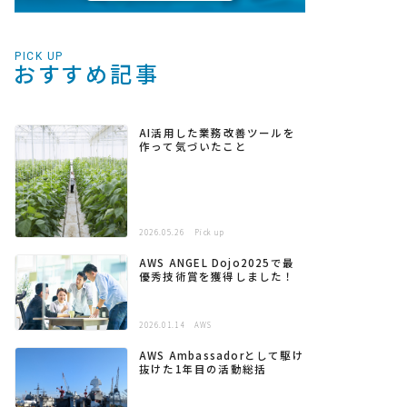
PICK UP
おすすめ記事
AI活用した業務改善ツールを
作って気づいたこと
2026.05.26
Pick up
AWS ANGEL Dojo2025で最
優秀技術賞を獲得しました！
2026.01.14
AWS
AWS Ambassadorとして駆け
抜けた1年目の活動総括