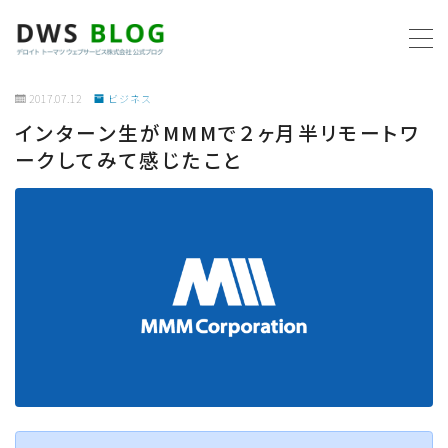
MENU
2017.07.12
ビジネス
インターン生がMMMで２ヶ月半リモートワ
ホーム
ークしてみて感じたこと
AWS
プログラミング
ビジネス
リモートワーク
社内制度