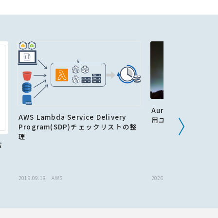
Aurora MySQL ×
AWS Lambda Service Delivery
用ユーザー管理と監
Program(SDP)チェックリストの整
理
バ
2019.09.18
AWS
2026.05.28
AWS