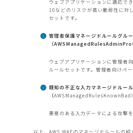
ウェブアプリケーションに適応できる
10などのリスクが高い脆弱性に対
セットです。
管理者保護マネージドルールグル
（AWSManagedRulesAdminProt
ウェブアプリケーションに管理者
ルールセットです。管理者向けペー
既知の不正な入力マネージドルー
（
AWSManagedRulesKnownBadI
悪意のある入力データによる攻撃
以上、AWS WAFのマネージドルールの