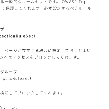
一般的なルールセットです。 OWASP Top
して保護してくれます。必ず設定するべきルール
ープ
ectionRuleSet）
向けページが存在する場合に設定しておくとよい
ジへのアクセスをブロックしてくれます。
ルグループ
nputsRuleSet
）
を検知してブロックしてくれます。
紹介でした。