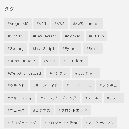
タグ
AngularJS
APN
AWS
AWS Lambda
CircleCI
DevSecOps
docker
GitHub
Golang
JavaScript
Python
React
Ruby on Rails
slack
Terraform
Well-Architected
インフラ
カルチャー
クラウド
サーバサイド
サーバーレス
スクラム
セキュリティ
チームビルディング
ツール
テスト
ニュース
ビジネス
フロントエンド
プログラミング
プロジェクト管理
マーケティング