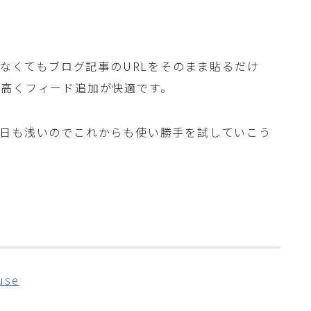
さなくてもブログ記事のURLをそのまま貼るだけ
的高くフィード追加が快適です。
、日も浅いのでこれからも使い勝手を試していこう
use