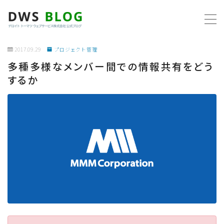
MENU
2017.09.29
プロジェクト管理
多種多様なメンバー間での情報共有をどう
ホーム
するか
AWS
プログラミング
ビジネス
リモートワーク
社内制度