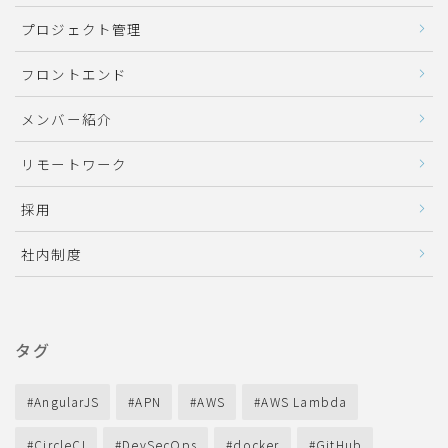
プロジェクト管理
フロントエンド
メンバー紹介
リモートワーク
採用
社内制度
タグ
AngularJS
APN
AWS
AWS Lambda
CircleCI
DevSecOps
docker
GitHub