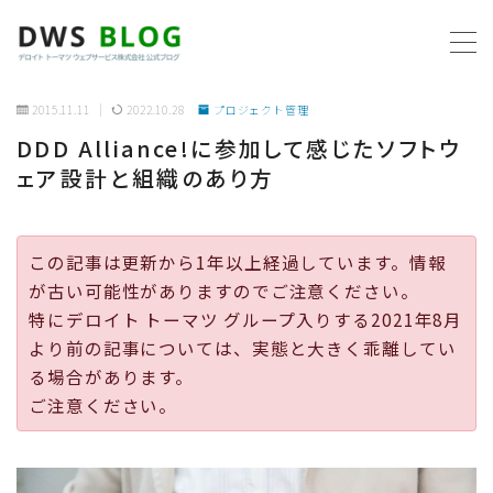
MENU
2015.11.11
2022.10.28
プロジェクト管理
DDD Alliance!に参加して感じたソフトウ
ホーム
ェア設計と組織のあり方
AWS
この記事は更新から1年以上経過しています。情報
プログラミング
が古い可能性がありますのでご注意ください。
特にデロイト トーマツ グループ入りする2021年8月
ビジネス
より前の記事については、実態と大きく乖離してい
る場合があります。
リモートワーク
ご注意ください。
社内制度