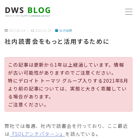
MENU
2017.06.24
2022.10.29
社内制度
社内読書会をもっと活用するために
ホーム
AWS
この記事は更新から1年以上経過しています。情報
が古い可能性がありますのでご注意ください。
プログラミング
特にデロイト トーマツ グループ入りする2021年8月
より前の記事については、実態と大きく乖離してい
ビジネス
る場合があります。
ご注意ください。
リモートワーク
弊社では毎週、社内で読書会を行っており、ここ最近
社内制度
は
『SQLアンチパターン』
を読んでいる。