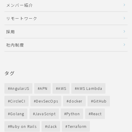
メンバー紹介
リモートワーク
採用
社内制度
タグ
AngularJS
APN
AWS
AWS Lambda
CircleCI
DevSecOps
docker
GitHub
Golang
JavaScript
Python
React
Ruby on Rails
slack
Terraform