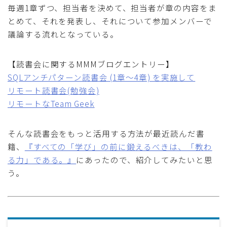
毎週1章ずつ、担当者を決めて、担当者が章の内容をま
採用
とめて、それを発表し、それについて参加メンバーで
議論する流れとなっている。
公式ページ
【読書会に関するMMMブログエントリー】
SQLアンチパターン読書会 (1章〜4章) を実施して
リモート読書会(勉強会)
リモートなTeam Geek
そんな読書会をもっと活用する方法が最近読んだ書
籍、
『すべての「学び」の前に鍛えるべきは、「教わ
る力」である。』
にあったので、紹介してみたいと思
う。