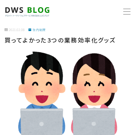
MENU
2021.02.08
社内制度
買ってよかった3つの業務効率化グッズ
ホーム
AWS
プログラミング
ビジネス
リモートワーク
社内制度