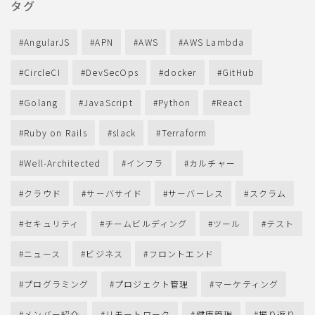
タグ
AngularJS
APN
AWS
AWS Lambda
CircleCI
DevSecOps
docker
GitHub
Golang
JavaScript
Python
React
Ruby on Rails
slack
Terraform
Well-Architected
インフラ
カルチャー
クラウド
サーバサイド
サーバーレス
スクラム
セキュリティ
チームビルディング
ツール
テスト
ニュース
ビジネス
フロントエンド
プログラミング
プロジェクト管理
マーケティング
メンバー紹介
リモートワーク
健康管理
振り返り